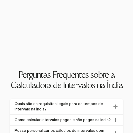
Perguntas Frequentes sobre a
Calculadora de Intervalos na Índia
Quais são os requisitos legais para os tempos de
intervalo na Índia?
Na Índia, a Lei das Fábricas de 1948 exige um
Como calcular intervalos pagos e não pagos na Índia?
intervalo de 30 minutos após 5 horas contínuas de
Intervalos pagos e não pagos dependem do contrato
trabalho. As Leis de Lojas e Estabelecimentos na
Posso personalizar os cálculos de intervalos com