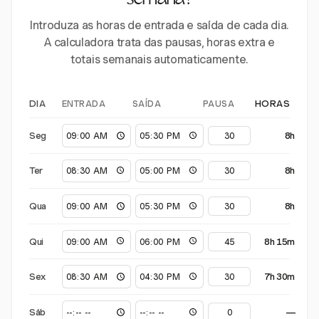
semana?
Introduza as horas de entrada e saída de cada dia.
A calculadora trata das pausas, horas extra e
totais semanais automaticamente.
ENTRADA
SAÍDA
PAUSA
DIA
HORAS
Seg
8h
Ter
8h
Qua
8h
Qui
8h 15m
Sex
7h 30m
Sáb
—