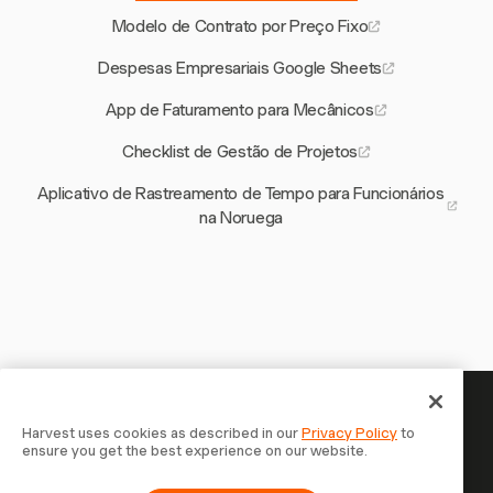
Modelo de Contrato por Preço Fixo
Despesas Empresariais Google Sheets
App de Faturamento para Mecânicos
Checklist de Gestão de Projetos
Aplicativo de Rastreamento de Tempo para Funcionários
na Noruega
Seu tempo merece ser
Harvest uses cookies as described in our
Privacy Policy
to
ensure you get the best experience on our website.
registrado — comece agora
Junte-se a mais de 70.000 empresas que controlam o