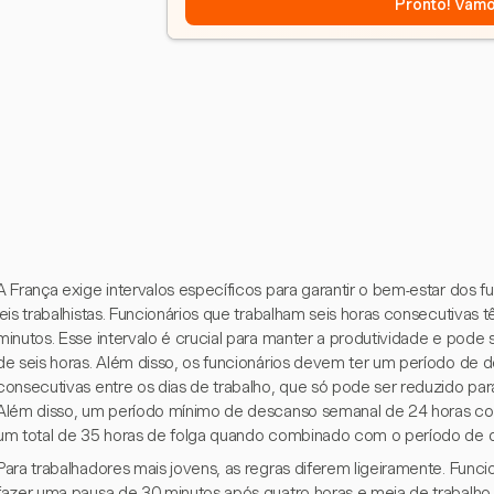
Pronto! Vamo
A França exige intervalos específicos para garantir o bem-estar dos 
leis trabalhistas. Funcionários que trabalham seis horas consecutivas 
minutos. Esse intervalo é crucial para manter a produtividade e pode 
de seis horas. Além disso, os funcionários devem ter um período de 
consecutivas entre os dias de trabalho, que só pode ser reduzido pa
Além disso, um período mínimo de descanso semanal de 24 horas con
um total de 35 horas de folga quando combinado com o período de d
Para trabalhadores mais jovens, as regras diferem ligeiramente. Fu
fazer uma pausa de 30 minutos após quatro horas e meia de trabalho 