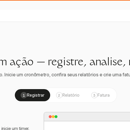
m ação — registre, analise,
 Inicie um cronômetro, confira seus relatórios e crie uma fatu
Registrar
Relatório
Fatura
1
2
3
nicie um timer,