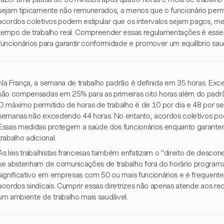
sejam tipicamente não remunerados, a menos que o funcionário perm
acordos coletivos podem estipular que os intervalos sejam pagos, 
tempo de trabalho real. Compreender essas regulamentações é esse
funcionários para garantir conformidade e promover um equilíbrio saud
Na França, a semana de trabalho padrão é definida em 35 horas. Exced
são compensadas em 25% para as primeiras oito horas além do padr
O máximo permitido de horas de trabalho é de 10 por dia e 48 por
semanas não excedendo 44 horas. No entanto, acordos coletivos po
Essas medidas protegem a saúde dos funcionários enquanto garant
trabalho adicional.
As leis trabalhistas francesas também enfatizam o "direito de descon
se abstenham de comunicações de trabalho fora do horário programad
significativo em empresas com 50 ou mais funcionários e é freque
acordos sindicais. Cumprir essas diretrizes não apenas atende aos r
um ambiente de trabalho mais saudável.