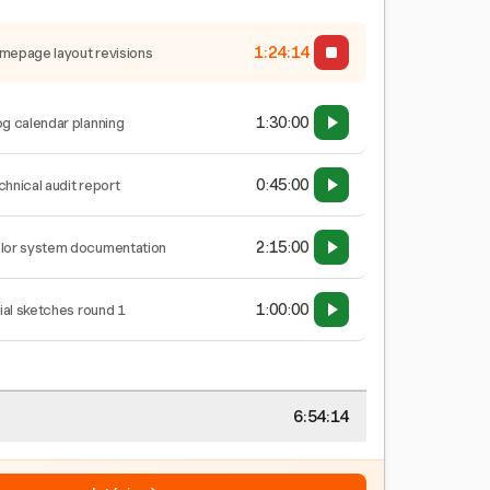
1:24:15
mepage layout revisions
1:30:00
og calendar planning
0:45:00
chnical audit report
2:15:00
lor system documentation
1:00:00
tial sketches round 1
6:54:15