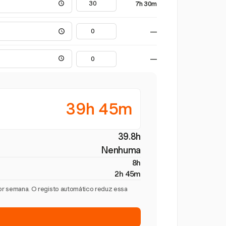
7h 30m
—
—
39h 45m
39.8h
Nenhuma
8h
2h 45m
por semana. O registo automático reduz essa