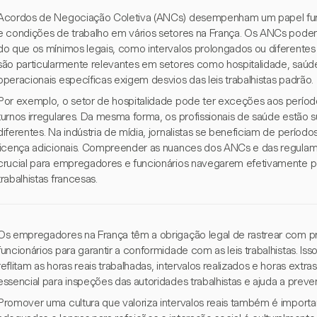
Acordos de Negociação Coletiva (ANCs) desempenham um papel fund
e condições de trabalho em vários setores na França. Os ANCs pode
do que os mínimos legais, como intervalos prolongados ou diferentes
são particularmente relevantes em setores como hospitalidade, saú
operacionais específicas exigem desvios das leis trabalhistas padrão.
Por exemplo, o setor de hospitalidade pode ter exceções aos perío
turnos irregulares. Da mesma forma, os profissionais de saúde estão
diferentes. Na indústria de mídia, jornalistas se beneficiam de perío
licença adicionais. Compreender as nuances dos ANCs e das regulame
crucial para empregadores e funcionários navegarem efetivamente p
trabalhistas francesas.
Os empregadores na França têm a obrigação legal de rastrear com pr
funcionários para garantir a conformidade com as leis trabalhistas. Isso
reflitam as horas reais trabalhadas, intervalos realizados e horas ex
essencial para inspeções das autoridades trabalhistas e ajuda a preveni
Promover uma cultura que valoriza intervalos reais também é importa