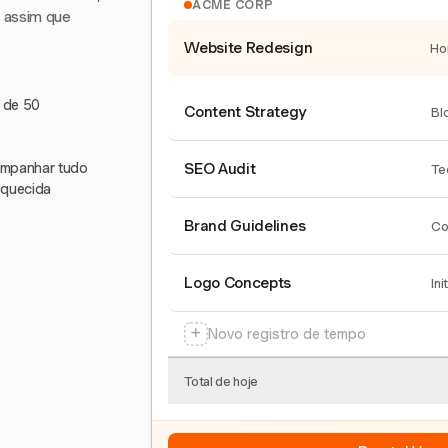
ACME CORP
e assim que
Website Redesign
Ho
s de 50
Content Strategy
Bl
companhar tudo
SEO Audit
Te
squecida
Brand Guidelines
Co
Logo Concepts
Ini
+
Novo registro de tempo
Total de hoje