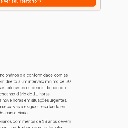
→
s ver seu relatório
funcionários e a conformidade com as
têm direito a um intervalo mínimo de 20
ser feito antes ou depois do período
descanso diário de 11 horas
ra nove horas em situações urgentes.
secutivas é exigido, resultando em
escanso diário.
ncionários com menos de 18 anos devem
contínuo. Embora esses intervalos