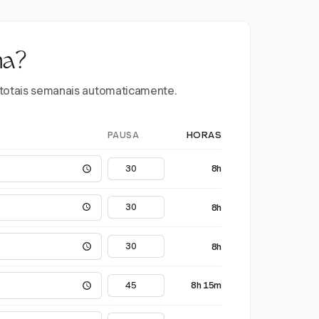
na?
e totais semanais automaticamente.
PAUSA
HORAS
8h
8h
8h
8h 15m