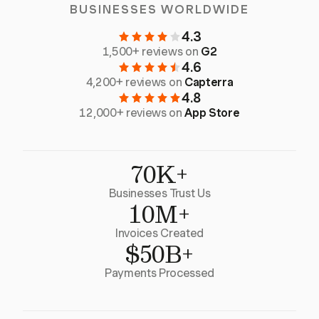
BUSINESSES WORLDWIDE
4.3
1,500+ reviews on
G2
4.6
4,200+ reviews on
Capterra
4.8
12,000+ reviews on
App Store
70K+
Businesses Trust Us
10M+
Invoices Created
$50B+
Payments Processed