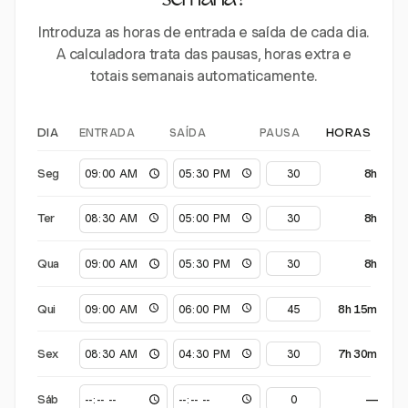
semana?
Introduza as horas de entrada e saída de cada dia.
A calculadora trata das pausas, horas extra e
totais semanais automaticamente.
ENTRADA
SAÍDA
PAUSA
DIA
HORAS
Seg
8h
Ter
8h
Qua
8h
Qui
8h 15m
Sex
7h 30m
Sáb
—