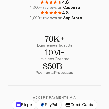
4.6
4,200+ reviews on
Capterra
4.8
12,000+ reviews on
App Store
70K+
Businesses Trust Us
10M+
Invoices Created
$50B+
Payments Processed
ACCEPT PAYMENTS VIA
Stripe
PayPal
Credit Cards