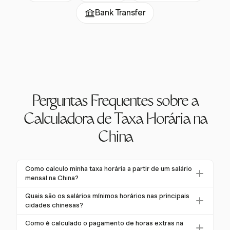
Bank Transfer
Perguntas Frequentes sobre a
Calculadora de Taxa Horária na
China
Como calculo minha taxa horária a partir de um salário
mensal na China?
Para calcular sua taxa horária a partir de um salário
Quais são os salários mínimos horários nas principais
mensal na China, divida seu salário mensal por 21,75,
cidades chinesas?
que é o número médio de dias úteis em um mês, e
Os salários mínimos horários variam por cidade na
Como é calculado o pagamento de horas extras na
depois por 8, as horas de trabalho diárias padrão. Isso