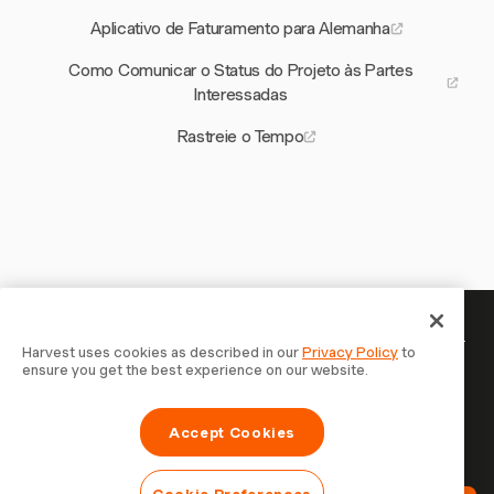
Aplicativo de Faturamento para Alemanha
Como Comunicar o Status do Projeto às Partes
Interessadas
Rastreie o Tempo
Seu tempo merece ser registrado —
Harvest uses cookies as described in our
Privacy Policy
to
ensure you get the best experience on our website.
comece agora
Junte-se a mais de 70.000 empresas que controlam o
Accept Cookies
tempo, faturam clientes e recebem mais rápido com
Harvest. Teste grátis, leva 30 segundos para configurar.