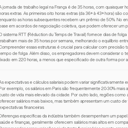
A jornada de trabalho legal na França é de 35 horas, com quaisquer h
horas extras. As primeiras oito horas extras (da 36ª à 43ª hora) s
enquanto as horas subsequentes recebem um prêmio de 50%. No ent
base em acordos de negociação coletiva, que podem oferecer um 
O sistema RTT (Réduction du Temps de Travail) fornece dias de folga
trabalham mais de 35 horas por semana, melhorando o equilíbrio entre 
Compreender essas estruturas é crucial para calcular com precisão t
tempo de folga. Além disso, os empregadores devem considerar o tet
fixado em 220 horas, a menos que especificado de outra forma por ac
As expectativas e cálculos salariais podem variar significativamente en
Por exemplo, os salários em Paris são frequentemente 20-30% mais a
custo de vida mais elevado da cidade. Por outro lado, regiões com
oferecer salários mais baixos, mas também apresentam um custo de vid
expectativas financeiras.
Diferenças específicas da indústria também desempenham um papel.
saúde e finanças, geralmente oferecem salários mais altos em compa