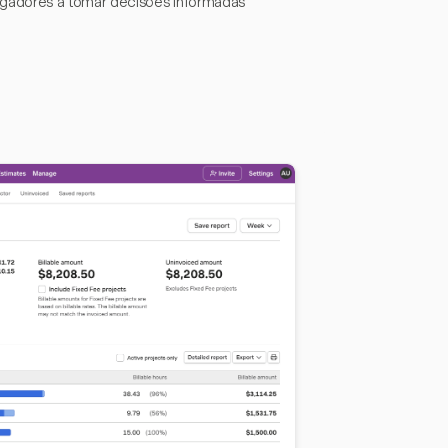
egadores a tomar decisões informadas