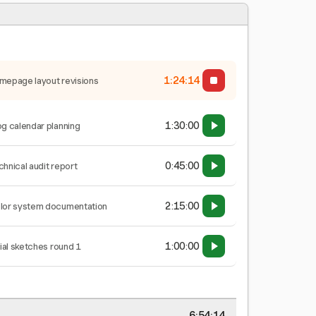
1:24:14
mepage layout revisions
1:30:00
og calendar planning
0:45:00
chnical audit report
2:15:00
lor system documentation
1:00:00
tial sketches round 1
6:54:14