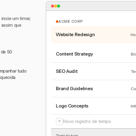
nicie um timer,
ACME CORP
e assim que
Website Redesign
Ho
s de 50
Content Strategy
Bl
companhar tudo
SEO Audit
Te
squecida
Brand Guidelines
Co
Logo Concepts
Ini
+
Novo registro de tempo
Total de hoje