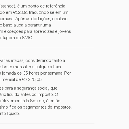
oissance), é um ponto de referência
fixado em €12,02, traduzindo-se em um
semana. Após as deduções, o salário
e base ajuda a garantir uma
m exceções para aprendizes e jovens
entagem do SMIC.
várias etapas, considerando tanto a
 bruto mensal, multiplique a taxa
a jornada de 35 horas por semana. Por
to mensal de €2.275,05.
es para a segurança social, que
rio líquido antes do imposto. O
Prélèvement à la Source, é então
simplifica os pagamentos de impostos,
to líquido.