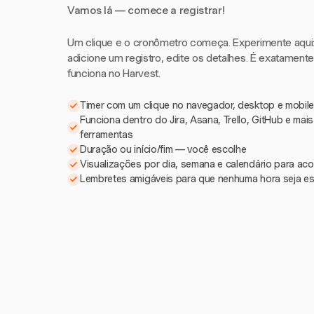
Vamos lá — comece a registrar!
Um clique e o cronômetro começa. Experimente aqui: i
adicione um registro, edite os detalhes. É exatament
funciona no Harvest.
Timer com um clique no navegador, desktop e mobile
Funciona dentro do Jira, Asana, Trello, GitHub e mai
ferramentas
Duração ou início/fim — você escolhe
Visualizações por dia, semana e calendário para a
Lembretes amigáveis para que nenhuma hora seja e