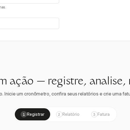
nas.
m ação — registre, analise,
 Inicie um cronômetro, confira seus relatórios e crie uma fatu
Registrar
Relatório
Fatura
1
2
3