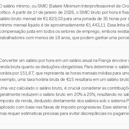
O salário mínimo, ou SMIC (Salaire Minimum Interprofessionnel de Cr
crítico. A partir de 1º de janeiro de 2026, o SMIC bruto por hora é 
salário bruto mensal de €1.823,03 para uma jornada de 35 horas por 
mínimo mensal líquido é de aproximadamente €1.443,11. Essa linha d
compensação justa em todos os setores de emprego, embora exista
trabalhadores com menos de 18 anos, que podem ganhar uma porc
Converter um salário por hora em um salário anual na França envolve 
renda bruta quanto as deduções obrigatórias. Para determinar o salário
horária por 151,67, que representa as horas mensais médias para um
exemplo, uma taxa horária bruta de €15 resultaria em um salário bru
Uma vez calculado o salário bruto, é crucial considerar as contribuiçõ
geralmente reduzem o salário bruto em 20% a 25%, resultando no salá
imposto de renda, deduzido diretamente dos salários sob o sistema 
aplicado com base nas faixas de imposto progressivas. Esse sistema 
mas requer estimativas precisas para evitar discrepâncias no pagamen