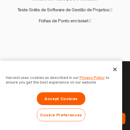
Teste Grátis de Software de Gestão de Projetos
Folhas de Ponto em Israel
Seu tempo merece ser registrado —
Harvest uses cookies as described in our
Privacy Policy
to
ensure you get the best experience on our website.
comece agora
Junte-se a mais de 70.000 empresas que controlam o
Accept Cookies
tempo, faturam clientes e recebem mais rápido com
Harvest. Teste grátis, leva 30 segundos para configurar.
Cookie Preferences
Teste Harvest Grátis