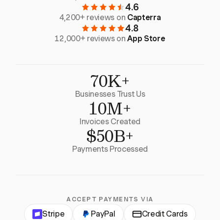
4.6
4,200+ reviews on
Capterra
4.8
12,000+ reviews on
App Store
70K+
Businesses Trust Us
10M+
Invoices Created
$50B+
Payments Processed
ACCEPT PAYMENTS VIA
Stripe
PayPal
Credit Cards