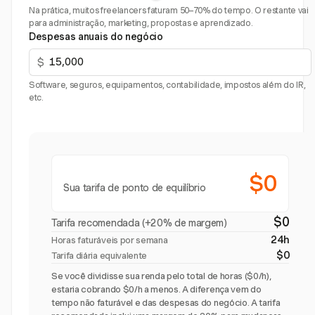
Na prática, muitos freelancers faturam 50–70% do tempo. O restante vai
para administração, marketing, propostas e aprendizado.
Despesas anuais do negócio
$
Software, seguros, equipamentos, contabilidade, impostos além do IR,
etc.
$0
Sua tarifa de ponto de equilíbrio
$0
Tarifa recomendada (+20% de margem)
24h
Horas faturáveis por semana
$0
Tarifa diária equivalente
Se você dividisse sua renda pelo total de horas ($0/h),
estaria cobrando $0/h a menos. A diferença vem do
tempo não faturável e das despesas do negócio. A tarifa