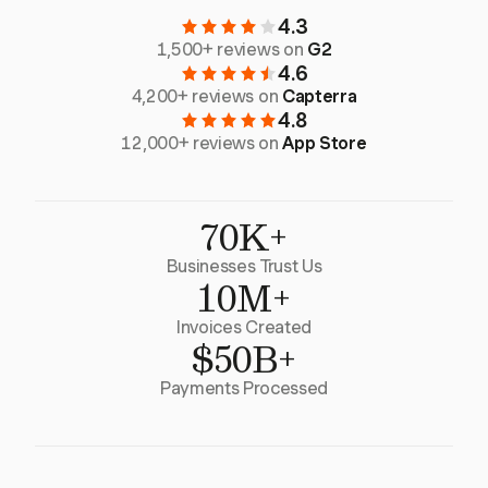
4.3
1,500+ reviews on
G2
4.6
4,200+ reviews on
Capterra
4.8
12,000+ reviews on
App Store
70K+
Businesses Trust Us
10M+
Invoices Created
$50B+
Payments Processed