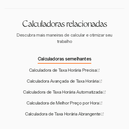
despesas sejam contabilizadas, permitindo que você
a faturação, garantindo gerenciamento de projetos
mantenha orçamentos de projeto e registros
preciso e eficiente.
financeiros precisos.
Calculadoras relacionadas
Descubra mais maneiras de calcular e otimizar seu
trabalho
Calculadoras semelhantes
Calculadora de Taxa Horária Precisa
Calculadora Avançada de Taxa Horária
Calculadora de Taxa Horária Automatizada
Calculadora de Melhor Preço por Hora
Calculadora de Taxa Horária Abrangente