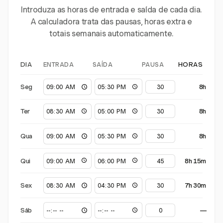
Introduza as horas de entrada e saída de cada dia.
A calculadora trata das pausas, horas extra e
totais semanais automaticamente.
ENTRADA
SAÍDA
PAUSA
DIA
HORAS
Seg
8h
Ter
8h
Qua
8h
Qui
8h 15m
Sex
7h 30m
Sáb
—