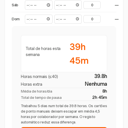
Sáb
—
Dom
—
39h
Total de horas esta
semana
45m
39.8h
Horas normais (≤40)
Nenhuma
Horas extra
8h
Média de horas/dia
2h 45m
Total de tempo de pausa
Trabalhou 5 dias num total de 39.8 horas. Os cartões
de ponto manuais deixam escapar em média 4,5
horas por colaborador por semana. O registo
automático reduz essa diferença.