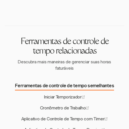
personalizados. Esses recursos ajudam a adaptar o
com sua capacidade de iniciar/parar com um clique.
cronômetro às preferências e necessidades
Esse recurso é projetado para ajudar profissionais a
individuais do usuário.
rastrear com precisão o tempo gasto em tarefas e
projetos, garantindo um gerenciamento de tempo
preciso.
Ferramentas de controle de
tempo relacionadas
Descubra mais maneiras de gerenciar suas horas
faturáveis
Ferramentas de controle de tempo semelhantes
Iniciar Temporizador
Cronômetro de Trabalho
Aplicativo de Controle de Tempo com Timer