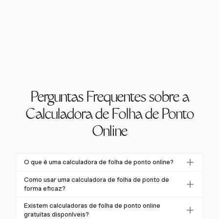
Perguntas Frequentes sobre a
Calculadora de Folha de Ponto
Online
O que é uma calculadora de folha de ponto online?
Uma calculadora de folha de ponto online é uma
Como usar uma calculadora de folha de ponto de
ferramenta digital que calcula automaticamente o
forma eficaz?
total de horas trabalhadas, incluindo intervalos e horas
Para usar uma calculadora de folha de ponto de
Existem calculadoras de folha de ponto online
extras, com base nos horários de entrada e saída. Ela
forma eficaz, insira os horários de início e fim, inclua
gratuitas disponíveis?