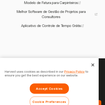
Modelo de Fatura para Carpinteiros
Melhor Software de Gestão de Projetos para
Consultores
Aplicativo de Controle de Tempo Grátis
Seu tempo merece ser
Harvest uses cookies as described in our
Privacy Policy
to
ensure you get the best experience on our website.
registrado — comece agora
Junte-se a mais de 70.000 empresas que controlam o
Accept Cookies
tempo, faturam clientes e recebem mais rápido com
Harvest. Teste grátis, leva 30 segundos para configurar.
Cookie Preferences
Teste Harvest Grátis