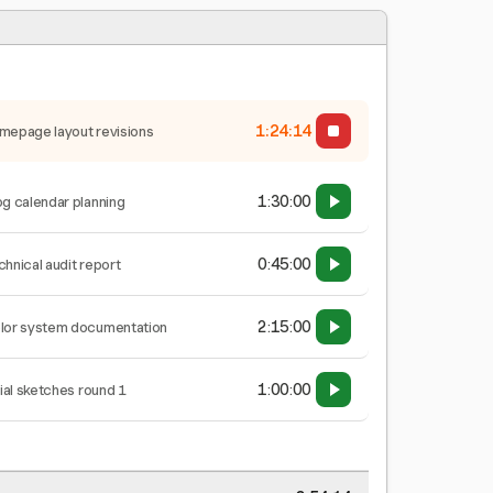
1:24:15
mepage layout revisions
1:30:00
og calendar planning
0:45:00
chnical audit report
2:15:00
lor system documentation
1:00:00
tial sketches round 1