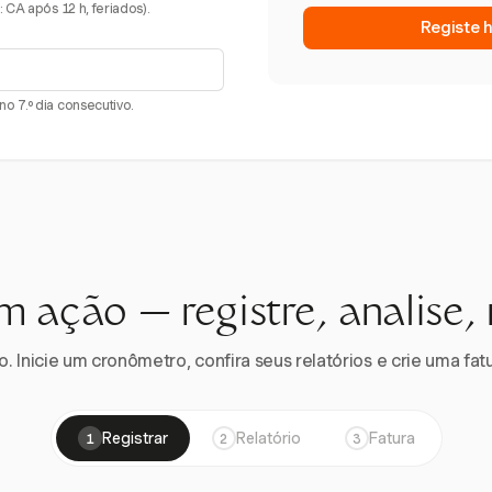
 CA após 12 h, feriados).
Registe 
o 7.º dia consecutivo.
m ação — registre, analise,
 Inicie um cronômetro, confira seus relatórios e crie uma fatu
Registrar
Relatório
Fatura
1
2
3