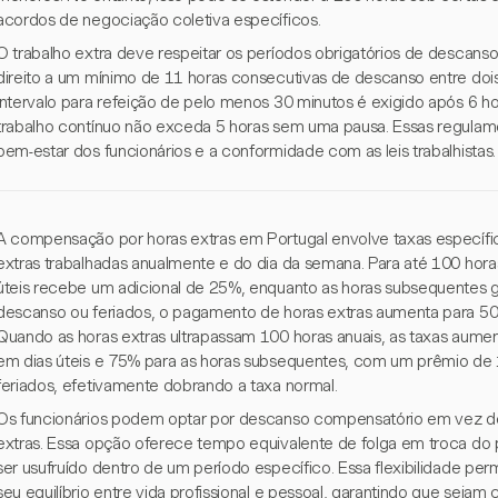
acordos de negociação coletiva específicos.
O trabalho extra deve respeitar os períodos obrigatórios de descanso 
direito a um mínimo de 11 horas consecutivas de descanso entre dois
intervalo para refeição de pelo menos 30 minutos é exigido após 6 ho
trabalho contínuo não exceda 5 horas sem uma pausa. Essas regulam
bem-estar dos funcionários e a conformidade com as leis trabalhistas.
A compensação por horas extras em Portugal envolve taxas especí
extras trabalhadas anualmente e do dia da semana. Para até 100 horas
úteis recebe um adicional de 25%, enquanto as horas subsequentes 
descanso ou feriados, o pagamento de horas extras aumenta para 50%
Quando as horas extras ultrapassam 100 horas anuais, as taxas aume
em dias úteis e 75% para as horas subsequentes, com um prêmio d
feriados, efetivamente dobrando a taxa normal.
Os funcionários podem optar por descanso compensatório em vez 
extras. Essa opção oferece tempo equivalente de folga em troca do
ser usufruído dentro de um período específico. Essa flexibilidade pe
seu equilíbrio entre vida profissional e pessoal, garantindo que seja