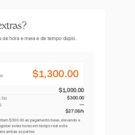
extras?
es de hora e meia e de tempo duplo.
$1,300.00
to
$1,000.00
$300.00
1.5x
)
—
)
$27.08/h
centam $300.00 ao pagamento base, elevando a
egistar estas horas em tempo real evita
ara ambas as partes.