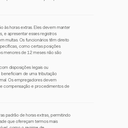
o às horas extras. Eles devem manter
as, e apresentar esses registros
m multas. Os funcionários têm direito
specíficas, como certas posições
lhos menores de 12 meses não são
r com disposições legais ou
se beneficiam de uma tributação
normal. Os empregadores devem
os de compensação e procedimentos de
s padrão de horas extras, permitindo
desde que ofereçam termos mais
exível, como o regime de