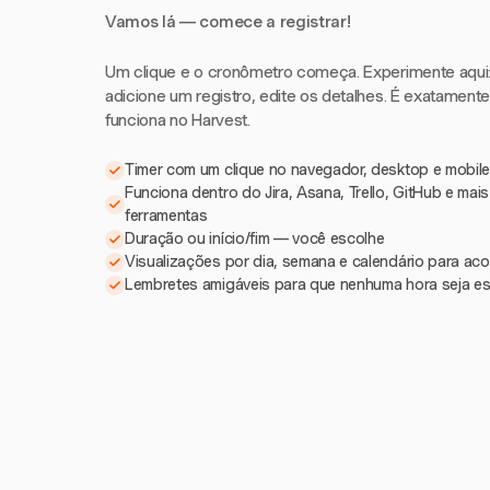
Vamos lá — comece a registrar!
Um clique e o cronômetro começa. Experimente aqui: i
adicione um registro, edite os detalhes. É exatament
funciona no Harvest.
Timer com um clique no navegador, desktop e mobile
Funciona dentro do Jira, Asana, Trello, GitHub e mai
ferramentas
Duração ou início/fim — você escolhe
Visualizações por dia, semana e calendário para a
Lembretes amigáveis para que nenhuma hora seja e