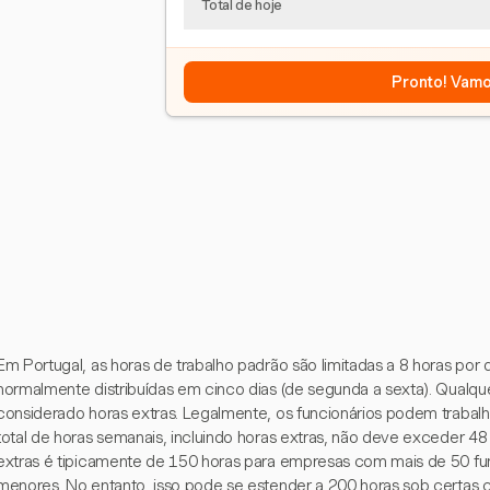
Total de hoje
Pronto! Vamo
Em Portugal, as horas de trabalho padrão são limitadas a 8 horas por 
normalmente distribuídas em cinco dias (de segunda a sexta). Qualqu
considerado horas extras. Legalmente, os funcionários podem trabalha
total de horas semanais, incluindo horas extras, não deve exceder 48 
extras é tipicamente de 150 horas para empresas com mais de 50 fu
menores. No entanto, isso pode se estender a 200 horas sob certas 