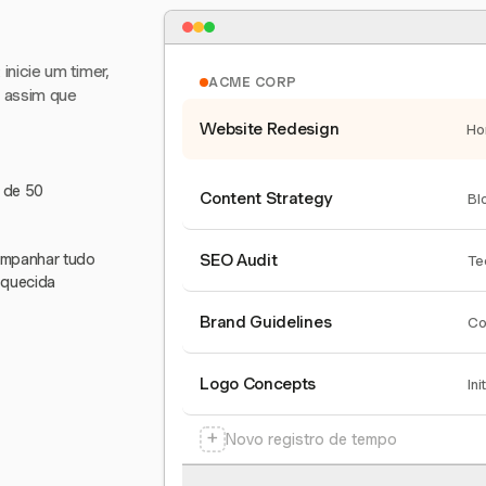
nicie um timer,
ACME CORP
e assim que
Website Redesign
Ho
s de 50
Content Strategy
Bl
companhar tudo
SEO Audit
Te
squecida
Brand Guidelines
Co
Logo Concepts
Ini
+
Novo registro de tempo