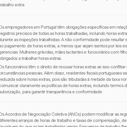
trabalho extra.
Os empregadores em Portugal têm obrigações específicas em relaçã
registros precisos de todas as horas trabalhadas, incluindo horas extr
durante as inspeções trabalhistas. A não conformidade pode resultar e
ao pagamento de horas extras, a menos que sejam isentos por leis e
gerenciais. Mulheres grávidas, mães lactantes e funcionários com fi
obrigados a trabalhar horas extras.
Os funcionários têm o direito de recusar horas extras se isso conflita
circunstâncias pessoais. Além disso, residentes fiscais portugueses 
reduzida sobre horas extras, pois são tributadas à metade da taxa 
comunicar claramente as políticas de horas extras, incluindo term
autorização, para garantir transparência e conformidade.
Os Acordos de Negociação Coletiva (ANCs) podem modificar as regra
diferentes arranjos de horas de trabalho e taxas de compensação, 
favoráveis do que as leis trabalhistas gerais. Esquemas de trabalho fl