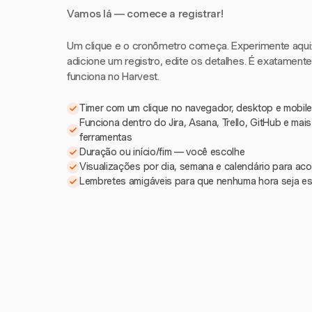
Vamos lá — comece a registrar!
Um clique e o cronômetro começa. Experimente aqui: i
adicione um registro, edite os detalhes. É exatament
funciona no Harvest.
Timer com um clique no navegador, desktop e mobile
Funciona dentro do Jira, Asana, Trello, GitHub e mai
ferramentas
Duração ou início/fim — você escolhe
Visualizações por dia, semana e calendário para a
Lembretes amigáveis para que nenhuma hora seja e