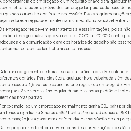
A concordância do empregado é um requisito chave para qualquer t
devem obter o acordo prévio dos empregados para cada caso de ho
ou quando o trabalho contínuo é necessário. Essas regulamentaçõe
sejam sobrecarregados e mantenham um equilíbrio saudável entre vida
Os empregadores devem estar atentos a essas limitações, pois a nã
penalidades significativas que variam de 10.000 a 100.000 baht e po
adequada e a comunicação clara dos horários de trabalho são essenciai
conformidade com as leis trabalhistas tailandesas.
Calcular o pagamento de horas extras na Tailândia envolve entender a
diferentes cenários. Para dias úteis, qualquer hora trabalhada além d
compensada a 1,5 vezes o salário horário regular do empregado. Em 
dobra para 2 vezes o salário regular durante as horas padrão e triplic
além das horas padrão.
Por exemplo, se um empregado normalmente ganha 331 baht por dia
um feriado significaria 8 horas a 662 baht e 2 horas adicionais a 993 
compensação justa garantem conformidade e satisfação do empreg
Os empregadores também devem considerar as variações no salário m