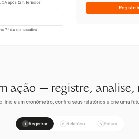
 CA após 12 h, feriados).
Registe 
o 7.º dia consecutivo.
m ação — registre, analise,
 Inicie um cronômetro, confira seus relatórios e crie uma fatu
Registrar
Relatório
Fatura
1
2
3