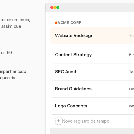
nicie um timer,
ACME CORP
e assim que
Website Redesign
Ho
s de 50
Content Strategy
Bl
companhar tudo
SEO Audit
Te
squecida
Brand Guidelines
Co
Logo Concepts
Ini
+
Novo registro de tempo