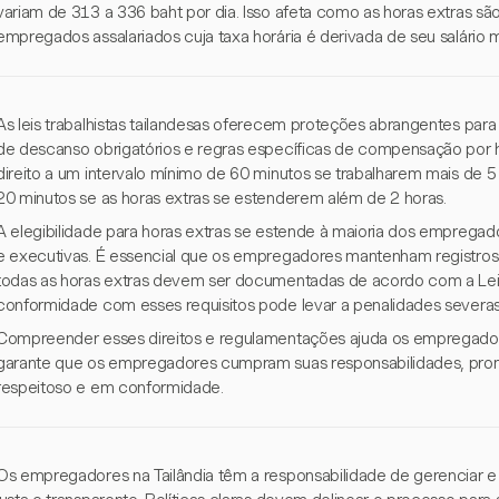
variam de 313 a 336 baht por dia. Isso afeta como as horas extras sã
empregados assalariados cuja taxa horária é derivada de seu salário 
As leis trabalhistas tailandesas oferecem proteções abrangentes par
de descanso obrigatórios e regras específicas de compensação por
direito a um intervalo mínimo de 60 minutos se trabalharem mais de 5
20 minutos se as horas extras se estenderem além de 2 horas.
A elegibilidade para horas extras se estende à maioria dos empregad
e executivas. É essencial que os empregadores mantenham registros 
todas as horas extras devem ser documentadas de acordo com a Lei 
conformidade com esses requisitos pode levar a penalidades severas 
Compreender esses direitos e regulamentações ajuda os empregado
garante que os empregadores cumpram suas responsabilidades, pr
respeitoso e em conformidade.
Os empregadores na Tailândia têm a responsabilidade de gerenciar e 