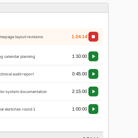
1:24:15
mepage layout revisions
1:30:00
og calendar planning
0:45:00
chnical audit report
2:15:00
lor system documentation
1:00:00
tial sketches round 1