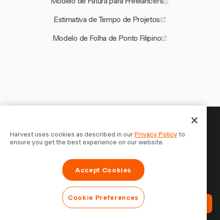
Modelo de Fatura para Freelancers
Estimativa de Tempo de Projetos
Modelo de Folha de Ponto Filipino
Seu tempo merece ser
Harvest uses cookies as described in our
Privacy Policy
to
ensure you get the best experience on our website.
registrado — comece agora
Junte-se a mais de 70.000 empresas que controlam o
Accept Cookies
tempo, faturam clientes e recebem mais rápido com
Harvest. Teste grátis, leva 30 segundos para configurar.
Cookie Preferences
Teste Harvest Grátis