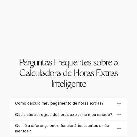
Perguntas Frequentes sobre a
Calculadora de Horas Extras
Inteligente
Como calculo meu pagamento de horas extras?
Para calcular o pagamento de horas extras,
Quais são as regras de horas extras no meu estado?
multiplique sua taxa horária regular por 1,5 para horas
As regras de horas extras podem variar por estado.
trabalhadas além de 40 em uma semana de trabalho.
Qual é a diferença entre funcionários isentos e não
Embora a maioria siga o padrão federal de uma vez e
isentos?
Por exemplo, se sua taxa horária é de $20, o