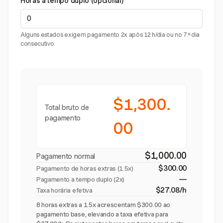
Horas a tempo duplo (opcional)
Alguns estados exigem pagamento 2x após 12 h/dia ou no 7.º dia
consecutivo.
$1,300.
Total bruto de
pagamento
00
$1,000.00
Pagamento normal
$300.00
Pagamento de horas extras (
1.5x
)
—
Pagamento a tempo duplo (2x)
$27.08/h
Taxa horária efetiva
8 horas extras a 1.5x acrescentam $300.00 ao
pagamento base, elevando a taxa efetiva para