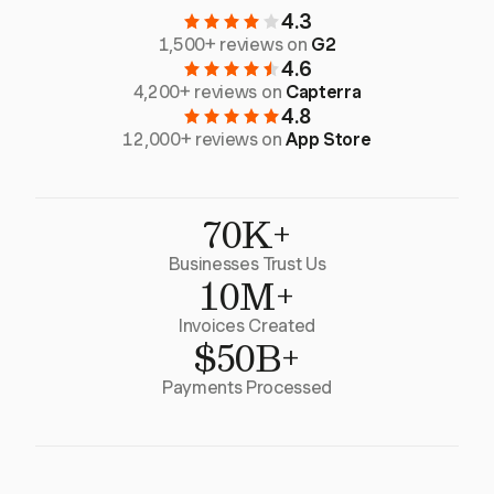
4.3
1,500+ reviews on
G2
4.6
4,200+ reviews on
Capterra
4.8
12,000+ reviews on
App Store
70K+
Businesses Trust Us
10M+
Invoices Created
$50B+
Payments Processed