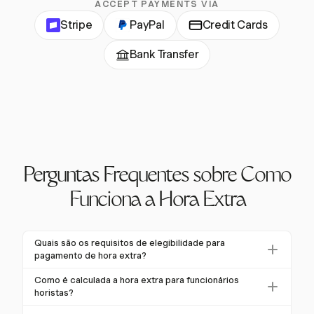
ACCEPT PAYMENTS VIA
Stripe
PayPal
Credit Cards
Bank Transfer
Perguntas Frequentes sobre Como
Funciona a Hora Extra
Quais são os requisitos de elegibilidade para
pagamento de hora extra?
De acordo com a FLSA, a maioria dos trabalhadores
Como é calculada a hora extra para funcionários
horistas é elegível para pagamento de hora extra.
horistas?
Funcionários assalariados podem ser isentos se
Para funcionários horistas, a hora extra é calculada