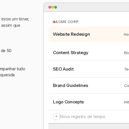
nicie um timer,
ACME CORP
e assim que
Website Redesign
Ho
s de 50
Content Strategy
Bl
companhar tudo
SEO Audit
Te
squecida
Brand Guidelines
Co
Logo Concepts
Ini
+
Novo registro de tempo