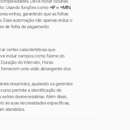
omplexidades. Deve incluir colunas
ento. Usando funções como
=IF
e
=MIN
,
ras extras, garantindo que as folhas
is. Essa automação não apenas reduz o
es de folha de pagamento.
ar certas características que
deve incluir campos como Nome do
 Duração do Intervalo, Horas
s fornecem uma visão abrangente dos
ainéis resumidos, ajudando os gerentes
ecurso permite a identificação de
s extras desnecessárias. Além disso,
o às suas necessidades específicas,
am atendidos.