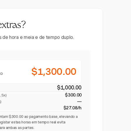
extras?
es de hora e meia e de tempo duplo.
$1,300.00
to
$1,000.00
$300.00
1.5x
)
—
)
$27.08/h
centam $300.00 ao pagamento base, elevando a
egistar estas horas em tempo real evita
ara ambas as partes.