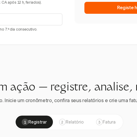
 CA após 12 h, feriados).
Registe 
o 7.º dia consecutivo.
m ação — registre, analise,
 Inicie um cronômetro, confira seus relatórios e crie uma fatu
Registrar
Relatório
Fatura
1
2
3