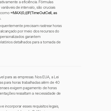
ativamente a eficiência. Fórmulas
ariáveis de intervalo, são cruciais
s, como
=MAX(0,((IF(TimeOutCell
, as
.
equentemente precisam rastrear horas
r alcançado por meio dos recursos do
 personalizados garantem
relatórios detalhados para a tomada de
el para as empresas. Nos EUA, a Lei
s para horas trabalhadas além de 40
adenses exigem pagamento de horas
amentações ressaltam a necessidade de
 incorporar esses requisitos legais,