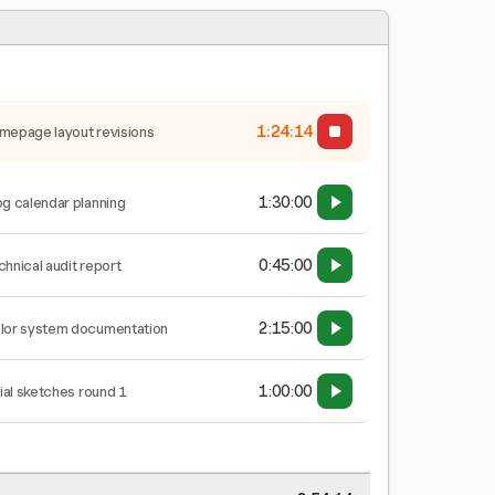
1:24:15
mepage layout revisions
1:30:00
og calendar planning
0:45:00
chnical audit report
2:15:00
lor system documentation
1:00:00
tial sketches round 1