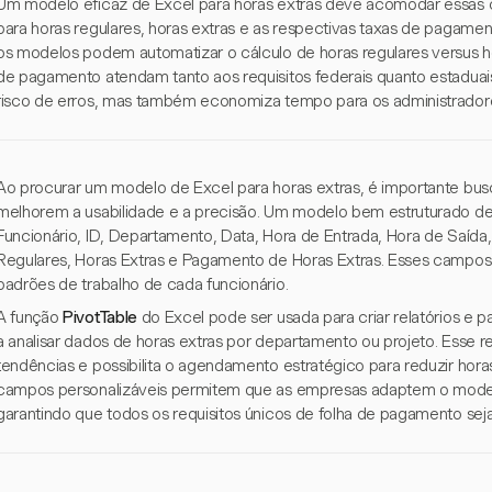
Um modelo eficaz de Excel para horas extras deve acomodar essas c
para horas regulares, horas extras e as respectivas taxas de pagam
os modelos podem automatizar o cálculo de horas regulares versus ho
de pagamento atendam tanto aos requisitos federais quanto estadua
risco de erros, mas também economiza tempo para os administrador
Ao procurar um modelo de Excel para horas extras, é importante busc
melhorem a usabilidade e a precisão. Um modelo bem estruturado 
Funcionário, ID, Departamento, Data, Hora de Entrada, Hora de Saída,
Regulares, Horas Extras e Pagamento de Horas Extras. Esses campo
padrões de trabalho de cada funcionário.
A função
PivotTable
do Excel pode ser usada para criar relatórios e p
a analisar dados de horas extras por departamento ou projeto. Esse r
tendências e possibilita o agendamento estratégico para reduzir hora
campos personalizáveis permitem que as empresas adaptem o model
garantindo que todos os requisitos únicos de folha de pagamento sej