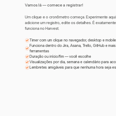
Vamos lá — comece a registrar!
Um clique e o cronômetro começa. Experimente aqui: i
adicione um registro, edite os detalhes. É exatament
funciona no Harvest.
Timer com um clique no navegador, desktop e mobile
Funciona dentro do Jira, Asana, Trello, GitHub e mai
ferramentas
Duração ou início/fim — você escolhe
Visualizações por dia, semana e calendário para a
Lembretes amigáveis para que nenhuma hora seja e