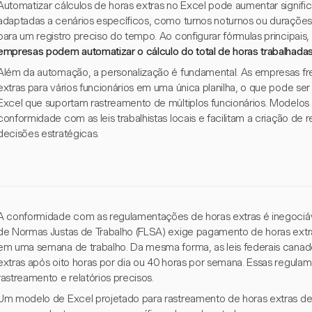
Automatizar cálculos de horas extras no Excel pode aumentar signific
adaptadas a cenários específicos, como turnos noturnos ou durações v
para um registro preciso do tempo. Ao configurar fórmulas principai
empresas podem automatizar o cálculo do total de horas trabalhadas
Além da automação, a personalização é fundamental. As empresas fr
extras para vários funcionários em uma única planilha, o que pode se
Excel que suportam rastreamento de múltiplos funcionários. Modelos
conformidade com as leis trabalhistas locais e facilitam a criação de 
decisões estratégicas.
A conformidade com as regulamentações de horas extras é inegociáv
de Normas Justas de Trabalho (FLSA) exige pagamento de horas extra
em uma semana de trabalho. Da mesma forma, as leis federais can
extras após oito horas por dia ou 40 horas por semana. Essas regul
rastreamento e relatórios precisos.
Um modelo de Excel projetado para rastreamento de horas extras deve