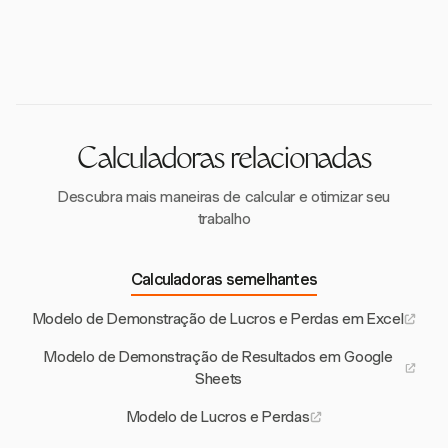
mensalmente lucros e perdas, analisando tempo,
Sim, o modelo de demonstração de resultados em
tomada de decisões estratégicas.
despesas e orçamentos, fornecendo insights valiosos
formato PDF pode ser editado após o download,
sobre o desempenho financeiro.
permitindo que você o personalize para atender às
necessidades específicas de relatórios financeiros da
sua empresa.
Calculadoras relacionadas
Descubra mais maneiras de calcular e otimizar seu
trabalho
Calculadoras semelhantes
Modelo de Demonstração de Lucros e Perdas em Excel
Modelo de Demonstração de Resultados em Google
Sheets
Modelo de Lucros e Perdas