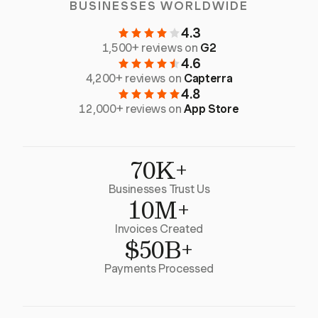
BUSINESSES WORLDWIDE
4.3
1,500+ reviews on
G2
4.6
4,200+ reviews on
Capterra
4.8
12,000+ reviews on
App Store
70K+
Businesses Trust Us
10M+
Invoices Created
$50B+
Payments Processed