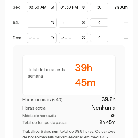
Sex
7h 30m
Sáb
—
Dom
—
39h
Total de horas esta
semana
45m
39.8h
Horas normais (≤40)
Nenhuma
Horas extra
8h
Média de horas/dia
2h 45m
Total de tempo de pausa
Trabalhou 5 dias num total de 39.8 horas. Os cartões
de ponto manuais deixam escapar em média 4,5