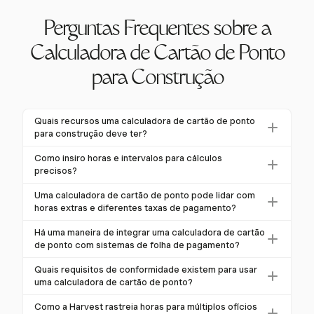
Perguntas Frequentes sobre a
Calculadora de Cartão de Ponto
para Construção
Quais recursos uma calculadora de cartão de ponto
para construção deve ter?
Uma calculadora de cartão de ponto para construção
Como insiro horas e intervalos para cálculos
deve lidar com cálculos de horas extras, gerenciar
precisos?
diferentes taxas de pagamento para subcontratados
A entrada precisa de horas e intervalos é crítica para
Uma calculadora de cartão de ponto pode lidar com
e integrar-se com sistemas de folha de pagamento. A
a precisão. Na Harvest, você pode registrar horas
horas extras e diferentes taxas de pagamento?
Harvest oferece esses recursos, garantindo
usando temporizadores de um clique ou entrada
Sim, uma calculadora de cartão de ponto como a
rastreamento preciso de tempo e conformidade com
Há uma maneira de integrar uma calculadora de cartão
manual, garantindo que os intervalos sejam
Harvest pode lidar com horas extras e diferentes
as regulamentações trabalhistas.
de ponto com sistemas de folha de pagamento?
devidamente contabilizados. Isso ajuda a calcular o
taxas de pagamento. A Harvest permite taxas
Integrar uma calculadora de cartão de ponto com
total de horas trabalhadas e a conformidade com as
Quais requisitos de conformidade existem para usar
flexíveis por projeto e por pessoa, facilitando o
sistemas de folha de pagamento é essencial para
leis trabalhistas.
uma calculadora de cartão de ponto?
cálculo de horas para subcontratados com taxas
eficiência. A Harvest integra-se com ferramentas
Os requisitos de conformidade incluem aderir à Lei
variadas, garantindo um rastreamento preciso de
Como a Harvest rastreia horas para múltiplos ofícios
populares de gerenciamento de projetos e folha de