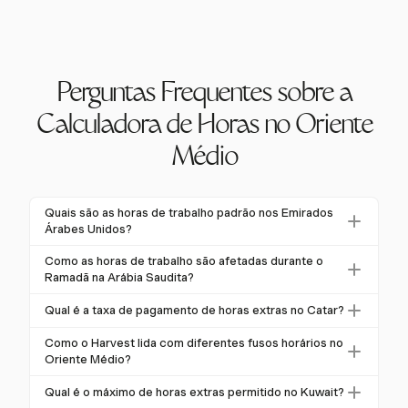
Perguntas Frequentes sobre a
Calculadora de Horas no Oriente
Médio
Quais são as horas de trabalho padrão nos Emirados
Árabes Unidos?
Nos Emirados Árabes Unidos, as horas de trabalho
Como as horas de trabalho são afetadas durante o
padrão para o setor privado são 8 horas por dia ou 48
Ramadã na Arábia Saudita?
horas por semana. As entidades governamentais
Durante o Ramadã, os funcionários muçulmanos na
Qual é a taxa de pagamento de horas extras no Catar?
normalmente operam com dias de trabalho de 7
Arábia Saudita trabalham horas reduzidas,
horas.
No Catar, as horas extras são compensadas a um
tipicamente 6 horas por dia ou 36 horas por semana,
Como o Harvest lida com diferentes fusos horários no
mínimo de 125% do salário regular, aumentando para
Oriente Médio?
para acomodar os horários de jejum e oração.
150% para trabalho noturno. O trabalho em dias de
O suporte multiplataforma do Harvest permite um
Qual é o máximo de horas extras permitido no Kuwait?
descanso ou feriados é pago a 150% mais um dia de
rastreamento eficaz do tempo em diferentes fusos