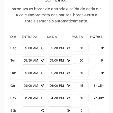
semana?
Introduza as horas de entrada e saída de cada dia.
A calculadora trata das pausas, horas extra e
totais semanais automaticamente.
ENTRADA
SAÍDA
PAUSA
DIA
HORAS
Seg
8h
Ter
8h
Qua
8h
Qui
8h 15m
Sex
7h 30m
Sáb
—