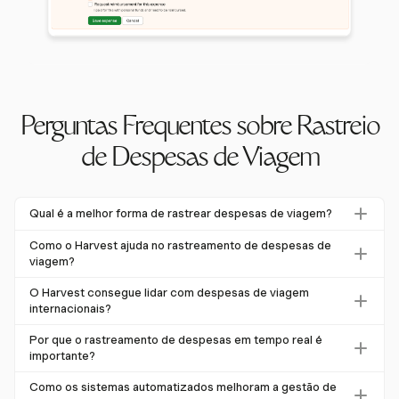
Perguntas Frequentes sobre Rastreio
de Despesas de Viagem
Qual é a melhor forma de rastrear despesas de viagem?
A melhor forma de rastrear despesas de viagem é
Como o Harvest ajuda no rastreamento de despesas de
utilizando sistemas automatizados que oferecem
viagem?
rastreamento em tempo real e integração com softwares
O Harvest permite que os usuários rastreiem despesas em
O Harvest consegue lidar com despesas de viagem
de contabilidade. Isso reduz erros e custos administrativos.
tempo real usando seu aplicativo móvel, onde podem
internacionais?
inserir despesas e enviar recibos diretamente. Isso facilita
Embora o Harvest suporte múltiplas moedas, os usuários
Por que o rastreamento de despesas em tempo real é
a gestão de despesas de forma precisa e pontual.
devem converter despesas manualmente. Isso permite
importante?
um rastreamento preciso em diferentes regiões sem
O rastreamento de despesas em tempo real é crucial para
Como os sistemas automatizados melhoram a gestão de
conversão automática de moeda.