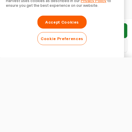
Harvest uses cookies as described in our
Privacy Policy
to
ensure you get the best experience on our website.
Accept Cookies
Enviar relatório
Cookie Preferences
Baixar PDF
Personalizar relatório
APARÊNCIA
Mostrar título do relatório
CONFIGURAÇÕES DO RELATÓRIO
Moeda