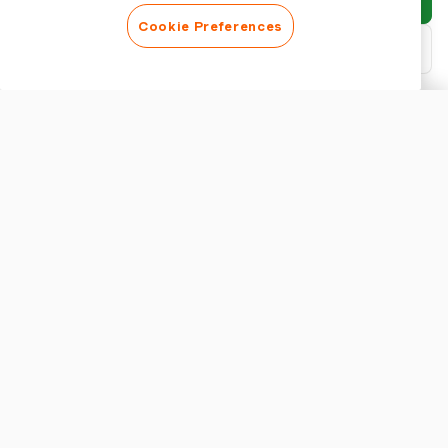
Cookie Preferences
Baixar PDF
Personalizar relatório
APARÊNCIA
Mostrar título do relatório
CONFIGURAÇÕES DO RELATÓRIO
Moeda
A Importância do Software de Gestão de Despesas para
Negócios Shopify