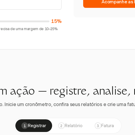
Acompanhe as h
15%
 precisa de uma margem de 10–25%
m ação — registre, analise,
 Inicie um cronômetro, confira seus relatórios e crie uma fatu
Registrar
Relatório
Fatura
1
2
3