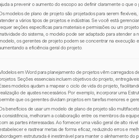
ajuda a prevenir o aumento do escopo ao definir claramente o que o pro
Os modelos de plano de projeto são projetados para serem flexíveis,
atender a vários tipos de projetos e indústrias. Se você está gerenc
requer seções específicas para materiais e permissões ou um proje
inatividade do sistema, o modelo pode ser adaptado para atender a 
modelo, os gerentes de projeto podem se concentrar na execução 
aumentando a eficiência geral do projeto.
Modelos em Word para planejamento de projetos vêm carregados de
projetos. Seções essenciais incluem objetivos do projeto, entregávei
Esses modelos ajudam a mapear o ciclo de vida do projeto, facilitan
realização de ajustes necessários. Por exemplo, incorporar uma Estru
permite que os gerentes dividam projetos em tarefas menores e geren
Os benefícios de usar um modelo de plano de projeto são multifa
a consistência, melhoram a colaboração entre os membros da equip
com as partes interessadas. Ao fornecer uma visão geral de alto níve
estabelecer e rastrear metas de forma eficaz, reduzindo erros e me
abordagem estruturada é inestimável para manter o alinhamento do pr