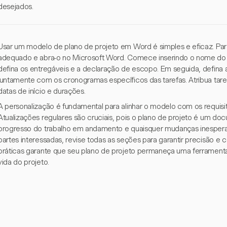
desejados.
Usar um modelo de plano de projeto em Word é simples e eficaz. Pa
adequado e abra-o no Microsoft Word. Comece inserindo o nome do 
defina os entregáveis e a declaração de escopo. Em seguida, defina as
juntamente com os cronogramas específicos das tarefas. Atribua tare
datas de início e durações.
A personalização é fundamental para alinhar o modelo com os requisit
Atualizações regulares são cruciais, pois o plano de projeto é um doc
progresso do trabalho em andamento e quaisquer mudanças inespera
partes interessadas, revise todas as seções para garantir precisão e 
práticas garante que seu plano de projeto permaneça uma ferramenta 
vida do projeto.