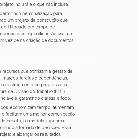
jeto incluirá e o que não incluirá.
 permitindo personalização para
iando um projeto de construção que
to de TI focado em tempo de
necessidades específicas. Ao usar um
em vez de na criação de documentos,
 recursos que otimizam a gestão de
s, marcos, tarefas e dependências.
do o rastreamento do progresso e a
tura de Divisão do Trabalho (EDT)
ciáveis, garantindo clareza e foco.
cetados: economizam tempo, aumentam
e e facilitam uma melhor comunicação
l do projeto, os modelos ajudam a
lhorando a tomada de decisões. Essa
ojeto e alcançar os resultados