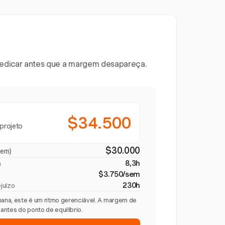
 dedicar antes que a margem desapareça.
$34.500
projeto
$30.000
gem)
8,3h
a
$3.750/sem
230h
juízo
ana, este é um ritmo gerenciável. A margem de
ntes do ponto de equilíbrio.