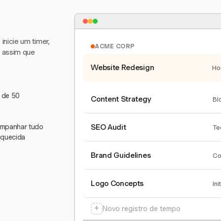
nicie um timer,
ACME CORP
e assim que
Website Redesign
Ho
s de 50
Content Strategy
Bl
companhar tudo
SEO Audit
Te
squecida
Brand Guidelines
Co
Logo Concepts
Ini
+
Novo registro de tempo