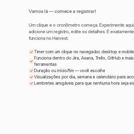
Vamos lá — comece a registrar!
Um clique e o cronômetro começa. Experimente aqui: i
adicione um registro, edite os detalhes. É exatament
funciona no Harvest.
Timer com um clique no navegador, desktop e mobile
Funciona dentro do Jira, Asana, Trello, GitHub e mai
ferramentas
Duração ou início/fim — você escolhe
Visualizações por dia, semana e calendário para a
Lembretes amigáveis para que nenhuma hora seja e