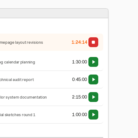
1:24:15
mepage layout revisions
1:30:00
og calendar planning
0:45:00
chnical audit report
2:15:00
lor system documentation
1:00:00
tial sketches round 1