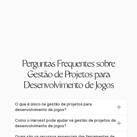
Perguntas Frequentes sobre
Gestão de Projetos para
Desenvolvimento de Jogos
O que é único na gestão de projetos para
desenvolvimento de jogos?
A gestão de projetos para desenvolvimento de jogos
Como o Harvest pode ajudar na gestão de projetos de
envolve gerenciar tarefas complexas e
desenvolvimento de jogos?
multidisciplinares, garantindo que a visão criativa
O Harvest se destaca na gestão de projetos de
Quais são os recursos essenciais das ferramentas de