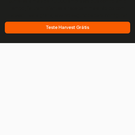
Junte-se a mais de 70.000 empresas que controlam o
tempo, faturam clientes e recebem mais rápido com
Harvest. Teste grátis, leva 30 segundos para configurar.
Teste Harvest Grátis