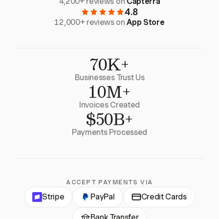
4,200+ reviews on
Capterra
4.8
12,000+ reviews on
App Store
70K+
Businesses Trust Us
10M+
Invoices Created
$50B+
Payments Processed
ACCEPT PAYMENTS VIA
Stripe
PayPal
Credit Cards
Bank Transfer