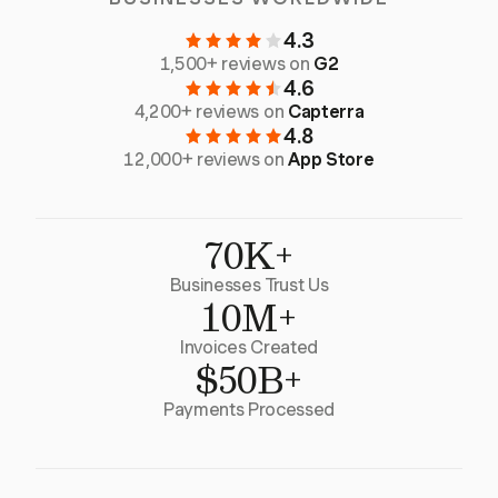
4.3
1,500+ reviews on
G2
4.6
4,200+ reviews on
Capterra
4.8
12,000+ reviews on
App Store
70K+
Businesses Trust Us
10M+
Invoices Created
$50B+
Payments Processed