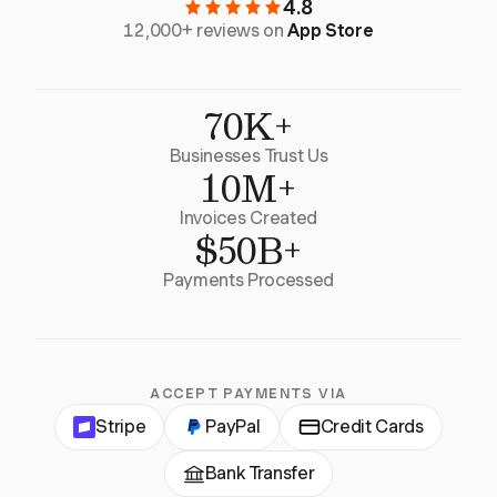
4.8
12,000+ reviews on
App Store
70K+
Businesses Trust Us
10M+
Invoices Created
$50B+
Payments Processed
ACCEPT PAYMENTS VIA
Stripe
PayPal
Credit Cards
Bank Transfer