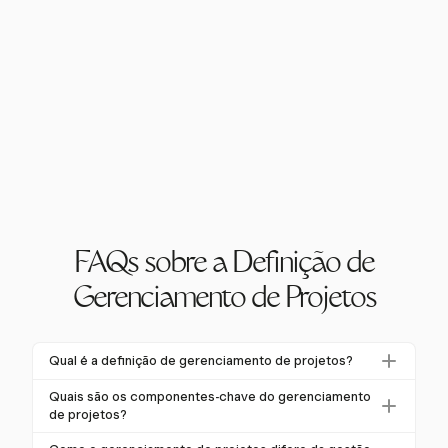
FAQs sobre a Definição de
Gerenciamento de Projetos
Qual é a definição de gerenciamento de projetos?
Gerenciamento de projetos é a disciplina de aplicar
Quais são os componentes-chave do gerenciamento
conhecimentos, habilidades, ferramentas e técnicas
de projetos?
às atividades do projeto para atender a requisitos
Os componentes-chave incluem planejamento,