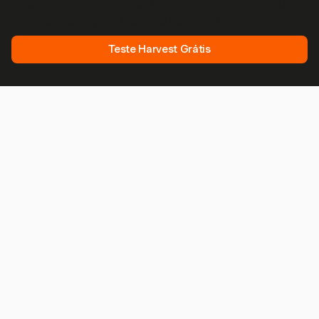
tempo, faturam clientes e recebem mais rápido com
Harvest. Teste grátis, leva 30 segundos para configurar.
Teste Harvest Grátis