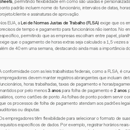
Sheets
, permitindo flexibilidade em como são usadas e personaliza
ponto padrão incluem nome do funcionário, intervalos de datas, horas 
projeto/cliente e assinaturas de aprovação.
Nos EUA, a
Lei de Normas Justas de Trabalho (FLSA)
exige que os e
precisos de tempo e pagamento para funcionários não isentos. No e
específico, permitindo que as empresas escolham entre papel, planilh
exige que o pagamento de horas extras seja calculado a 1,5 vezes a t
além de 40 em uma semana, destacando ainda mais a importância do
A conformidade com as leis trabalhistas federais, como a FLSA, é cruc
empregadores devem manter registros abrangentes que incluam deta
funcionários, horas trabalhadas, taxas de pagamento e horas/pagamen
mantidos por pelo menos
3 anos
para folha de pagamento e
2 anos
p
salários, como cartões de ponto. As folhas de ponto podem servir c
que os processos de folha de pagamento atendam aos padrões legai
auditorias ou disputas.
Os empregadores têm flexibilidade para selecionar o formato de sua
requisitos específicos de dados. Por exemplo, registrar horários reais