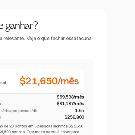
e ganhar?
relevante. Veja o que fechar essa lacuna
$21,650/mês
sal
$59,538/mês
$81,187/mês
a
1.6h
ssárias por pessoa/dia
$259,800
l
ção de 20 pontos em 5 pessoas significa $21,650
59,800 por ano. O primeiro passo é saber para