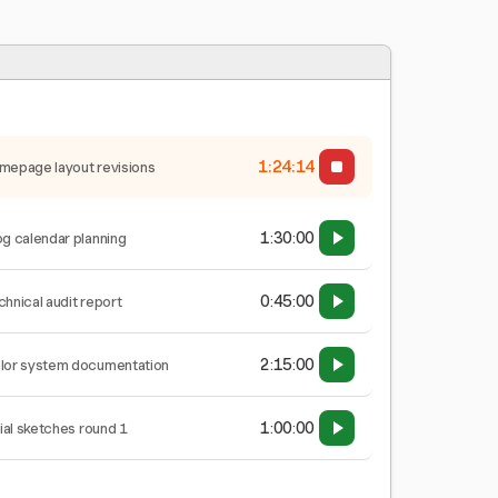
1:24:14
mepage layout revisions
1:30:00
og calendar planning
0:45:00
chnical audit report
2:15:00
lor system documentation
1:00:00
tial sketches round 1