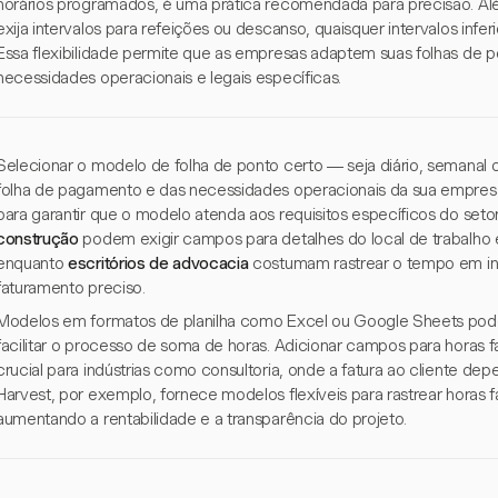
horários programados, é uma prática recomendada para precisão. Alé
exija intervalos para refeições ou descanso, quaisquer intervalos inf
Essa flexibilidade permite que as empresas adaptem suas folhas de p
necessidades operacionais e legais específicas.
Selecionar o modelo de folha de ponto certo — seja diário, semanal
folha de pagamento e das necessidades operacionais da sua empresa
para garantir que o modelo atenda aos requisitos específicos do seto
construção
podem exigir campos para detalhes do local de trabalho e
enquanto
escritórios de advocacia
costumam rastrear o tempo em in
faturamento preciso.
Modelos em formatos de planilha como Excel ou Google Sheets podem
facilitar o processo de soma de horas. Adicionar campos para horas fa
crucial para indústrias como consultoria, onde a fatura ao cliente d
Harvest, por exemplo, fornece modelos flexíveis para rastrear horas fa
aumentando a rentabilidade e a transparência do projeto.