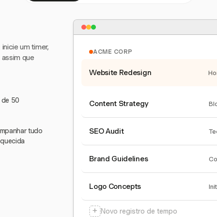
nicie um timer,
ACME CORP
e assim que
Website Redesign
Ho
s de 50
Content Strategy
Bl
companhar tudo
SEO Audit
Te
squecida
Brand Guidelines
Co
Logo Concepts
Ini
+
Novo registro de tempo