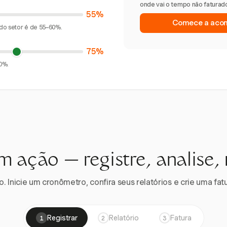
onde vai o tempo não faturado
55%
Comece a acomp
 do setor é de 55–60%.
75%
0%.
m ação — registre, analise,
 Inicie um cronômetro, confira seus relatórios e crie uma fatu
Registrar
Relatório
Fatura
1
2
3