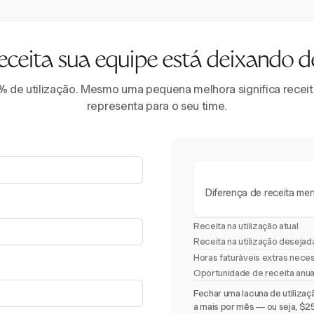
eceita sua equipe está deixando d
 de utilização. Mesmo uma pequena melhora significa receita 
representa para o seu time.
Diferença de receita men
Receita na utilização atual
Receita na utilização desejad
Horas faturáveis extras nece
Oportunidade de receita anua
Fechar uma lacuna de utiliza
a mais por mês — ou seja, $2