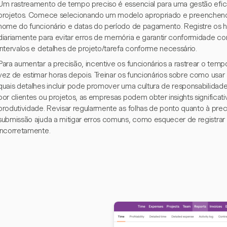
Um rastreamento de tempo preciso é essencial para uma gestão efi
projetos. Comece selecionando um modelo apropriado e preenchen
nome do funcionário e datas do período de pagamento. Registre os ho
diariamente para evitar erros de memória e garantir conformidade com
intervalos e detalhes de projeto/tarefa conforme necessário.
Para aumentar a precisão, incentive os funcionários a rastrear o tem
vez de estimar horas depois. Treinar os funcionários sobre como usar
quais detalhes incluir pode promover uma cultura de responsabilidade
por clientes ou projetos, as empresas podem obter insights significa
produtividade. Revisar regularmente as folhas de ponto quanto à pre
submissão ajuda a mitigar erros comuns, como esquecer de registrar in
incorretamente.