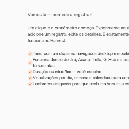
Vamos lá — comece a registrar!
Um clique e o cronômetro começa. Experimente aqui: i
adicione um registro, edite os detalhes. É exatament
funciona no Harvest.
Timer com um clique no navegador, desktop e mobile
Funciona dentro do Jira, Asana, Trello, GitHub e mai
ferramentas
Duração ou início/fim — você escolhe
Visualizações por dia, semana e calendário para a
Lembretes amigáveis para que nenhuma hora seja e