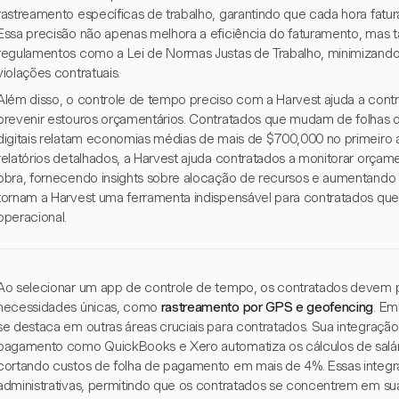
rastreamento específicas de trabalho, garantindo que cada hora fatur
Essa precisão não apenas melhora a eficiência do faturamento, ma
regulamentos como a Lei de Normas Justas de Trabalho, minimizando r
violações contratuais.
Além disso, o controle de tempo preciso com a Harvest ajuda a cont
prevenir estouros orçamentários. Contratados que mudam de folhas 
digitais relatam economias médias de mais de $700,000 no primeiro 
relatórios detalhados, a Harvest ajuda contratados a monitorar orça
obra, fornecendo insights sobre alocação de recursos e aumentando 
tornam a Harvest uma ferramenta indispensável para contratados que
operacional.
Ao selecionar um app de controle de tempo, os contratados devem p
necessidades únicas, como
rastreamento por GPS e geofencing
. Em
se destaca em outras áreas cruciais para contratados. Sua integraçã
pagamento como QuickBooks e Xero automatiza os cálculos de salári
cortando custos de folha de pagamento em mais de 4%. Essas integr
administrativas, permitindo que os contratados se concentrem em sua