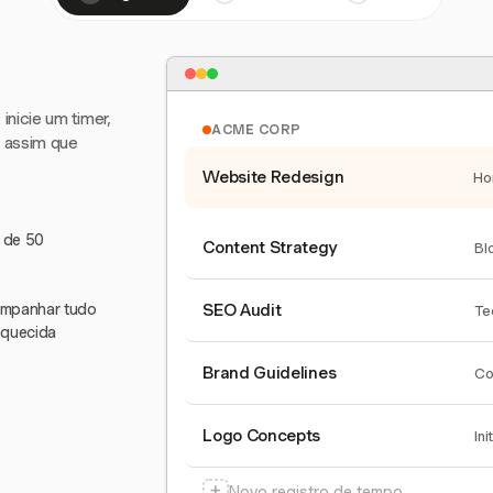
nicie um timer,
ACME CORP
e assim que
Website Redesign
Ho
s de 50
Content Strategy
Bl
companhar tudo
SEO Audit
Te
squecida
Brand Guidelines
Co
Logo Concepts
Ini
+
Novo registro de tempo