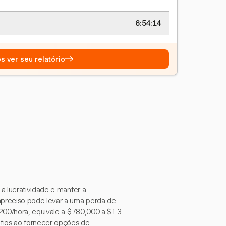
6:54:15
→
s ver seu relatório
a lucratividade e manter a
mpreciso pode levar a uma perda de
200/hora, equivale a $780,000 a $1.3
fios ao fornecer opções de