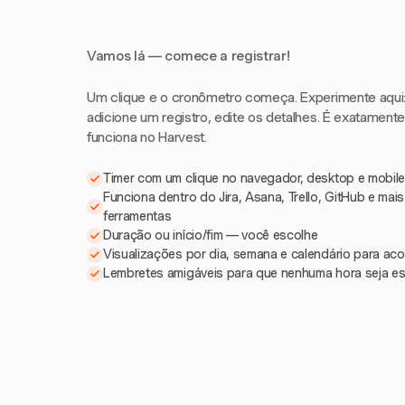
Vamos lá — comece a registrar!
Um clique e o cronômetro começa. Experimente aqui: i
adicione um registro, edite os detalhes. É exatament
funciona no Harvest.
Timer com um clique no navegador, desktop e mobile
Funciona dentro do Jira, Asana, Trello, GitHub e mai
ferramentas
Duração ou início/fim — você escolhe
Visualizações por dia, semana e calendário para a
Lembretes amigáveis para que nenhuma hora seja e