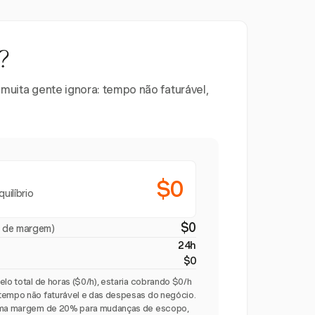
?
 muita gente ignora: tempo não faturável,
$0
uilíbrio
$0
 de margem)
24h
$0
elo total de horas ($0/h), estaria cobrando $0/h
tempo não faturável e das despesas do negócio.
 uma margem de 20% para mudanças de escopo,