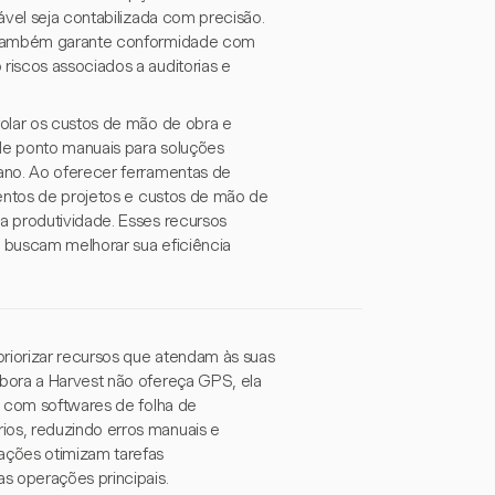
ável seja contabilizada com precisão.
s também garante conformidade com
iscos associados a auditorias e
rolar os custos de mão de obra e
de ponto manuais para soluções
ano. Ao oferecer ferramentas de
mentos de projetos e custos de mão de
a produtividade. Esses recursos
 buscam melhorar sua eficiência
riorizar recursos que atendam às suas
bora a Harvest não ofereça GPS, ela
o com softwares de folha de
os, reduzindo erros manuais e
ações otimizam tarefas
s operações principais.