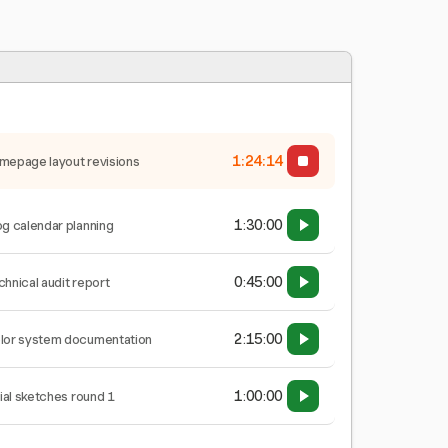
1:24:15
mepage layout revisions
1:30:00
og calendar planning
0:45:00
chnical audit report
2:15:00
lor system documentation
1:00:00
tial sketches round 1