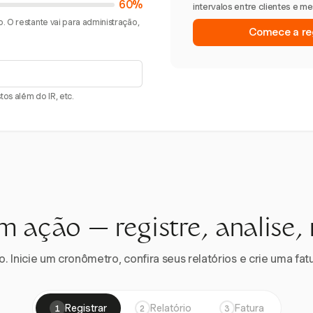
60%
intervalos entre clientes e m
. O restante vai para administração,
Comece a reg
os além do IR, etc.
m ação — registre, analise,
 Inicie um cronômetro, confira seus relatórios e crie uma fatu
Registrar
Relatório
Fatura
1
2
3