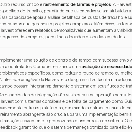
Outro recurso crítico é
rastreamento de tarefas e projetos
. A Harves
específico de trabalho, permitindo que as entradas sejam atribuídas a 
Essa capacidade apoia a análise detalhada de custos de trabalho e luc
contratados que gerenciam projetos complexos. Além disso, as ferram
Harvest oferecem relatórios personalizáveis que aumentam a visibili
progresso dos projetos, permitindo decisões baseadas em dados.
Implementar uma solução de controle de tempo com sucesso envolve
para contratados. Comece realizando uma
avaliação de necessidad
problemáticos específicos, como reduzir o roubo de tempo ou melho
A interface amigável da Harvest e o design intuitivo facilitam a adoç
campo possam integrar rapidamente o sistema em seus fluxos de tra
As capacidades de integração são vitais para uma operação sem inte
Harvest com sistemas contábeis e de folha de pagamento como Qui
suavemente entre as plataformas, eliminando a entrada manual de d
treinamento abrangente são cruciais para uma implementação bem-su
a transição suavemente e promovendo o uso preciso do sistema. O m
feedback garantirão que o sistema permaneça otimizado para eficiên