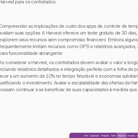
Harvest para os contratados.
Compreender as implicações de custo dos apps de controle de temp
avaliam suas opções. A Harvest oferece um teste gratuito de 30 dias
explorem seus recursos sem compromisso financeiro. Embora alguns 
frequentemente limitam recursos como GPS e relatórios avançados, 
para funcionalidade abrangente.
Ao considerar a Harvest, os contratados devem avaliar o valor a long
incluindo relatórios detalhados e integração perfeita com a folha 
levar a um aumento de 10% no tempo faturável e economias substanc
justificando o investimento. Avaliar a escalabilidade das ofertas da H
possam continuar a se beneficiar de suas capacidades à medida que