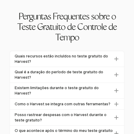
Perguntas Frequentes sobre o
Teste Gratuito de Controle de
Tempo
Quais recursos estão incluídos no teste gratuito do
Harvest?
O teste gratuito do Harvest inclui acesso total a seus
Qual é a duração do período de teste gratuito do
recursos, como temporizadores com um clique,
Harvest?
relatórios detalhados, orçamento de projetos e
O Harvest oferece um teste gratuito de 30 dias,
Existem limitações durante o teste gratuito do
integrações com ferramentas como Asana e Slack.
dando aos usuários tempo suficiente para explorar
Harvest?
Isso permite que os usuários avaliem completamente
seus recursos abrangentes e integrações. Essa
Ao contrário de muitos testes que limitam recursos, o
as capacidades do Harvest.
Como o Harvest se integra com outras ferramentas?
duração excede a média da indústria e ajuda em uma
Harvest oferece acesso irrestrito às suas
avaliação completa.
O Harvest se integra perfeitamente com ferramentas
funcionalidades principais durante o teste de 30 dias.
Posso rastrear despesas com o Harvest durante o
populares de gerenciamento de projetos e
teste gratuito?
Os usuários podem testar todos os recursos,
comunicação, como Asana, Slack e Jira. Essas
incluindo relatórios e integrações, sem limitações.
Sim, durante o teste gratuito, você pode usar os
O que acontece após o término do meu teste gratuito
integrações garantem um fluxo de trabalho suave