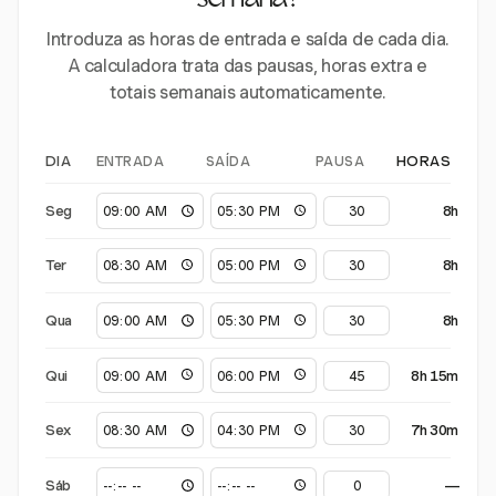
semana?
Introduza as horas de entrada e saída de cada dia.
A calculadora trata das pausas, horas extra e
totais semanais automaticamente.
ENTRADA
SAÍDA
PAUSA
DIA
HORAS
Seg
8h
Ter
8h
Qua
8h
Qui
8h 15m
Sex
7h 30m
Sáb
—