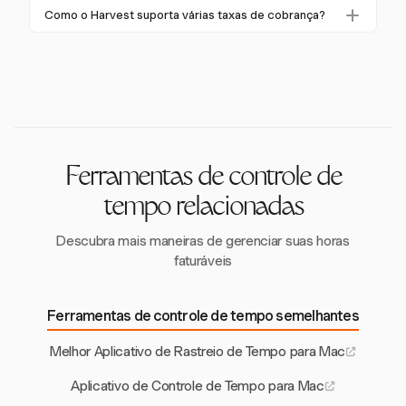
sem interrupções entre macOS, iOS, iPadOS e
produtividade.
Muitos aplicativos de controle de tempo para Mac
Como o Harvest suporta várias taxas de cobrança?
watchOS, facilitando o controle de tempo em
oferecem níveis gratuitos ou testes. O Harvest
qualquer dispositivo Apple.
O Harvest suporta várias taxas de cobrança com
oferece um teste gratuito de 30 dias, permitindo que
base no tipo de projeto ou cliente, permitindo que os
os usuários explorem seus recursos antes de se
usuários gerenciem estruturas de preços diversas e
comprometerem com uma assinatura.
garantam faturamento preciso para diferentes
projetos.
Ferramentas de controle de
tempo relacionadas
Descubra mais maneiras de gerenciar suas horas
faturáveis
Ferramentas de controle de tempo semelhantes
Melhor Aplicativo de Rastreio de Tempo para Mac
Aplicativo de Controle de Tempo para Mac