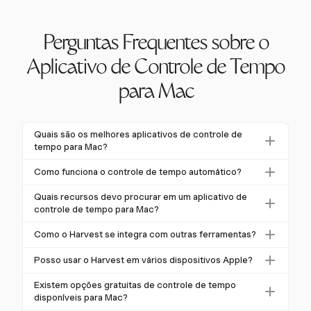
Perguntas Frequentes sobre o
Aplicativo de Controle de Tempo
para Mac
Quais são os melhores aplicativos de controle de
tempo para Mac?
Para usuários de Mac, o Harvest é uma escolha de
Como funciona o controle de tempo automático?
destaque para controle de tempo, oferecendo um
O controle de tempo automático monitora o uso de
aplicativo nativo do macOS com recursos como
Quais recursos devo procurar em um aplicativo de
aplicativos, documentos e sites em segundo plano,
controle de tempo para Mac?
taxas de cobrança flexíveis, relatórios detalhados e
reduzindo a necessidade de entrada manual. Esse
integrações perfeitas com ferramentas como Asana
Os recursos-chave incluem registro detalhado de
Como o Harvest se integra com outras ferramentas?
método pode melhorar a precisão, mas requer
e Slack.
atividades, categorização inteligente, detecção de
consideração das configurações de privacidade.
O Harvest se integra com mais de 100 ferramentas,
inatividade, relatórios abrangentes e integrações
Posso usar o Harvest em vários dispositivos Apple?
incluindo Asana, Trello, Slack e QuickBooks,
perfeitas com ferramentas de gestão de projetos e
Sim, o Harvest oferece disponibilidade
proporcionando um fluxo de trabalho simplificado
Existem opções gratuitas de controle de tempo
faturamento.
multiplataforma, permitindo a sincronização de dados
disponíveis para Mac?
que reduz a entrada manual de dados e aumenta a