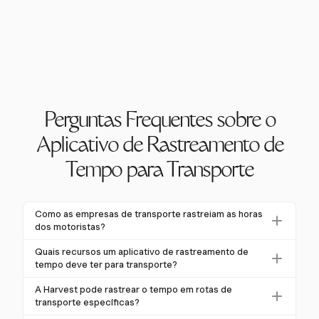
Perguntas Frequentes sobre o
Aplicativo de Rastreamento de
Tempo para Transporte
Como as empresas de transporte rastreiam as horas
dos motoristas?
As empresas de transporte rastreiam as horas dos
Quais recursos um aplicativo de rastreamento de
motoristas usando aplicativos de rastreamento de
tempo deve ter para transporte?
tempo com GPS e Dispositivos de Registro
Um aplicativo de rastreamento de tempo para
A Harvest pode rastrear o tempo em rotas de
Eletrônico (ELDs). Essas ferramentas automatizam o
transporte deve incluir rastreamento por GPS, gestão
transporte específicas?
registro das horas de direção, garantindo
de quilometragem, captura automática de tempo e