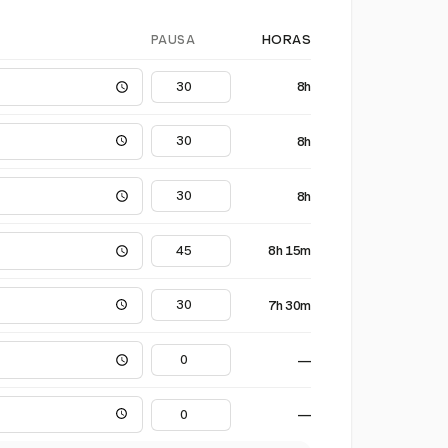
PAUSA
HORAS
8h
8h
8h
8h 15m
7h 30m
—
—