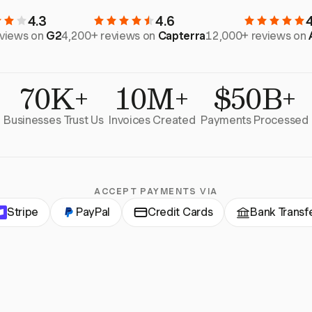
4.3
4.6
eviews on
G2
4,200+ reviews on
Capterra
12,000+ reviews on
70K+
10M+
$50B+
Businesses Trust Us
Invoices Created
Payments Processed
ACCEPT PAYMENTS VIA
Stripe
PayPal
Credit Cards
Bank Transf