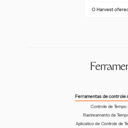
ajudam a identifica
Sim, o Harvest pode
pagamento excessiv
O Harvest ofere
por pessoa, facilit
O Harvest oferece a
trabalhadores da ho
flexibilidade e conv
Ferramen
Ferramentas de controle
Controle de Tempo 
Rastreamento de Tempo
Aplicativo de Controle de 