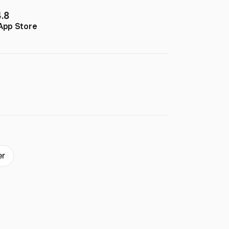
4.8
App Store
er