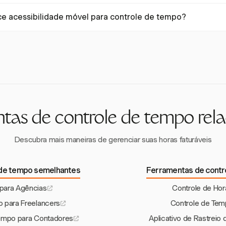
r e corrigir erros antes do processamento da folha de pagamento, red
 rastrear tanto horas faturáveis quanto não faturáveis com taxas flexí
o ou insuficiente.
ce acessibilidade móvel para controle de tempo?
ando a gestão e o relatório de tempo com precisão em diferentes tare
cessibilidade móvel por meio de seus aplicativos para iOS e Android
spitalidade registrem suas horas e gerenciem tarefas de qualquer lug
eniência.
tas de controle de tempo rel
Descubra mais maneiras de gerenciar suas horas faturáveis
 de tempo semelhantes
Ferramentas de contr
para Agências
Controle de Hor
 para Freelancers
Controle de Tem
Tempo para Contadores
Aplicativo de Rastrei