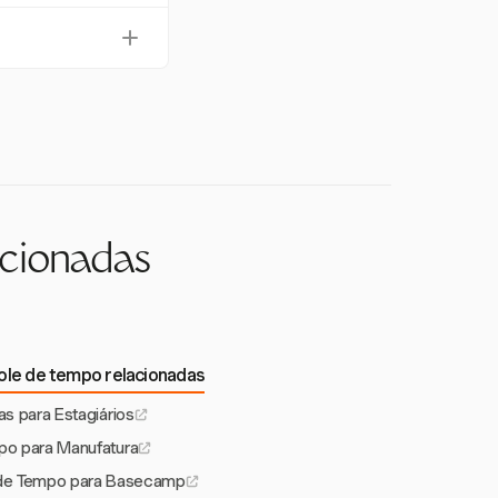
uzindo o risco de
veis por projeto e
fas e funções.
, permitindo que os
ar, garantindo
acionadas
ole de tempo relacionadas
as para Estagiários
po para Manufatura
o de Tempo para Basecamp