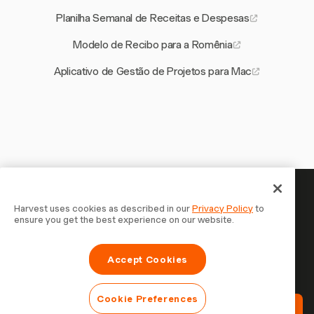
Planilha Semanal de Receitas e Despesas
Modelo de Recibo para a Romênia
Aplicativo de Gestão de Projetos para Mac
Seu tempo merece ser
Harvest uses cookies as described in our
Privacy Policy
to
ensure you get the best experience on our website.
registrado — comece agora
Junte-se a mais de 70.000 empresas que controlam o
Accept Cookies
tempo, faturam clientes e recebem mais rápido com
Harvest. Teste grátis, leva 30 segundos para configurar.
Cookie Preferences
Teste Harvest Grátis