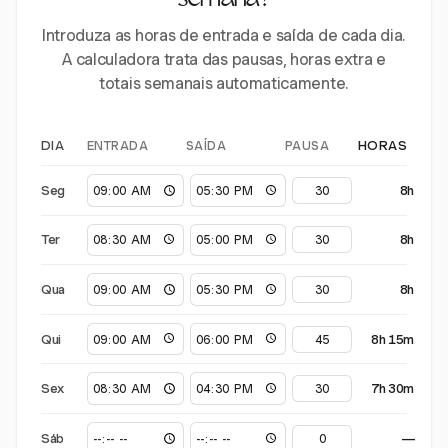
semana?
Introduza as horas de entrada e saída de cada dia.
A calculadora trata das pausas, horas extra e
totais semanais automaticamente.
ENTRADA
SAÍDA
PAUSA
DIA
HORAS
Seg
8h
Ter
8h
Qua
8h
Qui
8h 15m
Sex
7h 30m
Sáb
—