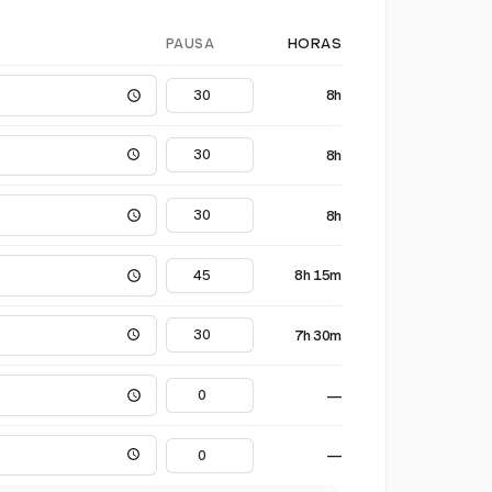
PAUSA
HORAS
8h
8h
8h
8h 15m
7h 30m
—
—