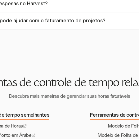
despesas no Harvest?
lise ou relatórios adicionais. Essa integração garante que o rastream
com os requisitos de projeto ou folha de pagamento.
rece recursos de rastreamento de despesas com captura de recibos, f
pode ajudar com o faturamento de projetos?
o de gastos relacionados a projetos junto com o rastreamento de tem
ue você crie, envie e gerencie faturas profissionais a partir do temp
nto preciso para os clientes e simplificando o processo de faturame
tas de controle de tempo rel
Descubra mais maneiras de gerenciar suas horas faturáveis
 de tempo semelhantes
Ferramentas de contr
ha de Horas
Modelo de Folh
Ponto em Árabe
Modelo de Folha de 