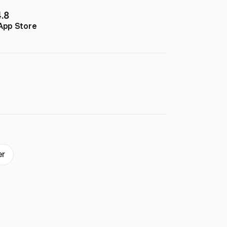
4.8
App Store
er