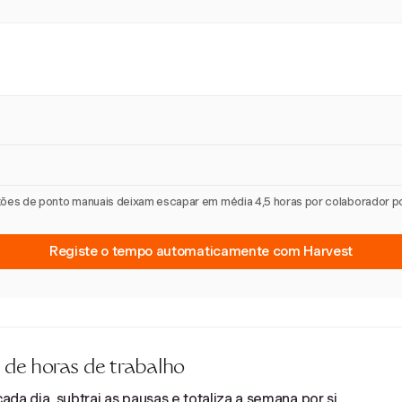
artões de ponto manuais deixam escapar em média 4,5 horas por colaborador 
Registe o tempo automaticamente com Harvest
 de horas de trabalho
da dia, subtrai as pausas e totaliza a semana por si.