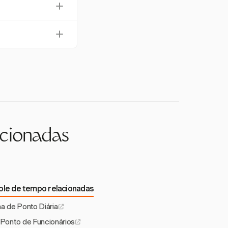
ento de tempo seja
acilitando a
po.
o rastreado,
nto.
acionadas
ole de tempo relacionadas
a de Ponto Diária
Ponto de Funcionários