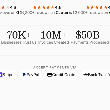
4.3
4.6
eviews on
G2
4,200+ reviews on
Capterra
12,000+ reviews on
70K+
10M+
$50B+
Businesses Trust Us
Invoices Created
Payments Processed
ACCEPT PAYMENTS VIA
Stripe
PayPal
Credit Cards
Bank Transf