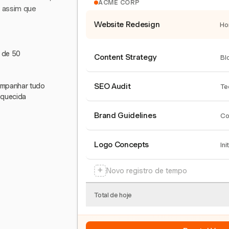
ACME CORP
e assim que
Website Redesign
Ho
s de 50
Content Strategy
Bl
companhar tudo
SEO Audit
Te
squecida
Brand Guidelines
Co
Logo Concepts
Ini
+
Novo registro de tempo
Total de hoje