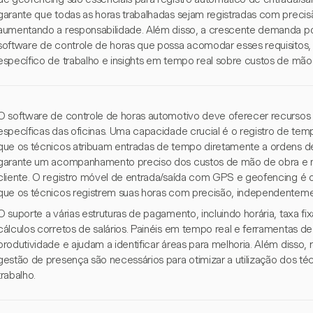
garante que todas as horas trabalhadas sejam registradas com preci
aumentando a responsabilidade. Além disso, a crescente demanda por
software de controle de horas que possa acomodar esses requisitos,
específico de trabalho e insights em tempo real sobre custos de mão
O software de controle de horas automotivo deve oferecer recurso
específicas das oficinas. Uma capacidade crucial é o registro de tem
que os técnicos atribuam entradas de tempo diretamente a ordens de 
garante um acompanhamento preciso dos custos de mão de obra e m
cliente. O registro móvel de entrada/saída com GPS e geofencing é o
que os técnicos registrem suas horas com precisão, independentemen
O suporte a várias estruturas de pagamento, incluindo horária, taxa fixa
cálculos corretos de salários. Painéis em tempo real e ferramentas de
produtividade e ajudam a identificar áreas para melhoria. Além disso
gestão de presença são necessários para otimizar a utilização dos téc
trabalho.