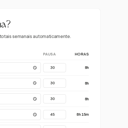
na?
e totais semanais automaticamente.
PAUSA
HORAS
8h
8h
8h
8h 15m