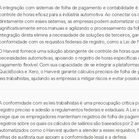
A integração com sistemas de folha de pagamento e contabilidade é 
controle de horas eficaz para a indústria automotiva. Ao conectar os
diretamente com esses sistemas, as empresas podem automatizar cál
significativamente erros manuais e agilizando o processamento da f
integração direta elimina a necessidade de soluções de terceiros, ga
conformidade com os requisitos federais de registro, como a Lei de 
O Harvest fornece uma solução abrangente de controle de horas que
necessidades automotivas, apoiando o registro de horas específica
pagamento flexível. Com sua capacidade de se integrar a plataform
QuickBooks e Xero, o Harvest garante cálculos precisos de folha 
leis trabalhistas, ajudando as empresas a mitigar riscos e evitar possív
A conformidade com as leis trabalhistas é uma preocupação crítica 
registro preciso e adesão a regulamentos federais e estaduais. A Lei
exige que os empregadores mantenham registros de folha de pagam
registros sobre os quais os cálculos de salários são baseados por 2 a
automatizados como o Harvest ajudam a atender a esses requisitos, f
trilhas de auditoria que apoiam a conformidade legal e a defesa.