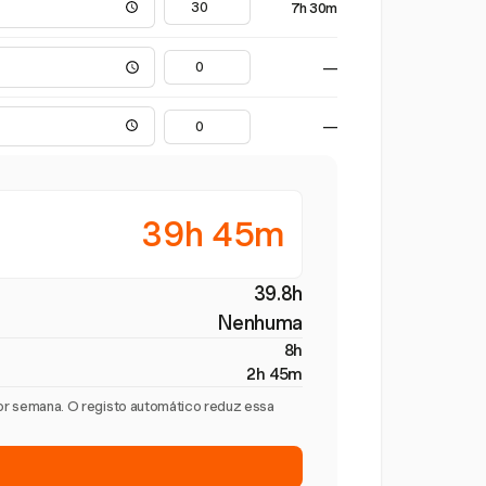
7h 30m
—
—
39h 45m
39.8h
Nenhuma
8h
2h 45m
por semana. O registo automático reduz essa