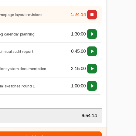
1:24:14
mepage layout revisions
1:30:00
og calendar planning
0:45:00
chnical audit report
2:15:00
lor system documentation
1:00:00
tial sketches round 1
6:54:14