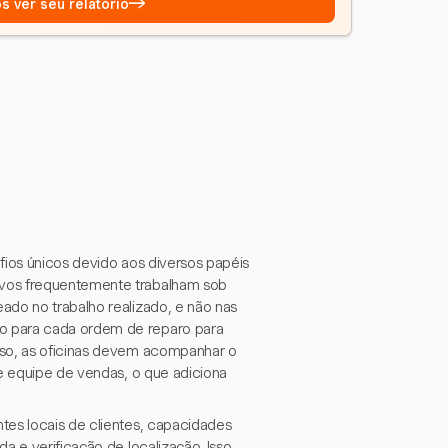
→
s ver seu relatório
fios únicos devido aos diversos papéis
ivos frequentemente trabalham sob
ado no trabalho realizado, e não nas
o para cada ordem de reparo para
sso, as oficinas devem acompanhar o
 e equipe de vendas, o que adiciona
tes locais de clientes, capacidades
a e verificação de localização. Isso