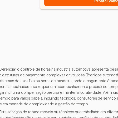
Pronto! Vamo
Gerenciar o controle de horas na indústria automotiva apresenta desa
e estruturas de pagamento complexas envolvidas. Técnicos automot
sistemas de taxa fixa ou horas de bandeira, onde o pagamento é base
horas trabalhadas. Isso requer um acompanhamento preciso do temp
garantir uma compensação precisa e manter a lucratividade. Além di
tempo para vários papéis, incluindo técnicos, consultores de serviço
outra camada de complexidade à gestão do tempo.
Para serviços de reparo móveis ou técnicos que trabalham em diferen
de geofencing são essenciais para registro automático de entrada/saíd