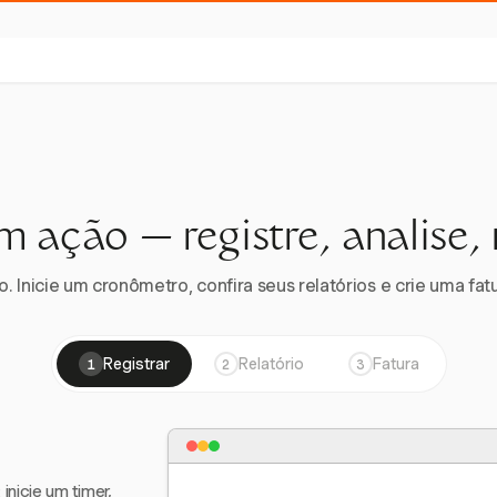
m ação — registre, analise,
 Inicie um cronômetro, confira seus relatórios e crie uma fatu
Registrar
Relatório
Fatura
1
2
3
nicie um timer,