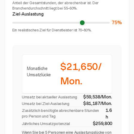
Anteil der Gesamtstunden, der abrechenbar ist. Der
Branchendurchschnitt liegt bei 55–60%.
Ziel-Auslastung
75%
Ein realistisches Ziel für Dienstleister ist 70–80%.
$21,650/
Monatliche
Umsatzlücke
Mon.
$59,538/Mon.
Umsatz bei aktueller Auslastung
$81,187/Mon.
Umsatz bei Ziel-Auslastung
1.6
Zusätzlich benötigte abrechenbare Stunden
pro Person und Tag
h
$259,800
Jährliches Umsatzpotenzial
Wenn Sie bei 5 Personen eine Auslastungslücke von