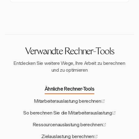
positiv auf die Auslastungsraten auswirkt. Die
Ja, die detaillierten Reporting- und
Personalplanung.
Projektbudgets und Warnungen von Harvest helfen
Projektbudgetfunktionen von Harvest unterstützen
Managern, die optimale Auslastung
die Prognose von Auslastungsraten in verschiedenen
aufrechtzuerhalten.
Abteilungen, was Managern hilft, strategisch zu
planen und die Ressourcennutzung zu optimieren.
Verwandte Rechner-Tools
Entdecken Sie weitere Wege, Ihre Arbeit zu berechnen
und zu optimieren
Ähnliche Rechner-Tools
Mitarbeiterauslastung berechnen
So berechnen Sie die Mitarbeiterauslastung
Ressourcenauslastung berechnen
Zielauslastung berechnen