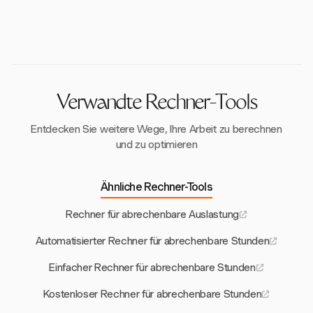
zu vermeiden.
Integrationen verbessern die Produktivität, indem sie
Besprechungen. Harvest hilft, beide zu verfolgen, um
zwischen 70 % und 80 % für die meisten Branchen
eine nahtlose Zeiterfassung innerhalb Ihrer
Klarheit zu schaffen und die Abrechnungsgenauigkeit
und zeigt eine effiziente Ressourcennutzung an. Die
bestehenden Workflows ermöglichen und das
zu verbessern.
detaillierten Berichte von Harvest helfen Ihnen, diese
Projekt- und Rechnungsmanagement erleichtern.
Benchmarks zu erreichen und aufrechtzuerhalten, um
die Produktivität Ihres Teams zu optimieren.
Verwandte Rechner-Tools
Entdecken Sie weitere Wege, Ihre Arbeit zu berechnen
und zu optimieren
Ähnliche Rechner-Tools
Rechner für abrechenbare Auslastung
Automatisierter Rechner für abrechenbare Stunden
Einfacher Rechner für abrechenbare Stunden
Kostenloser Rechner für abrechenbare Stunden