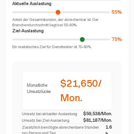
Aktuelle Auslastung
55%
Anteil der Gesamtstunden, der abrechenbar ist. Der
Branchendurchschnitt liegt bei 55–60%.
Ziel-Auslastung
75%
Ein realistisches Ziel für Dienstleister ist 70–80%.
$21,650/
Monatliche
Umsatzlücke
Mon.
$59,538/Mon.
Umsatz bei aktueller Auslastung
$81,187/Mon.
Umsatz bei Ziel-Auslastung
1.6
Zusätzlich benötigte abrechenbare Stunden
pro Person und Tag
h