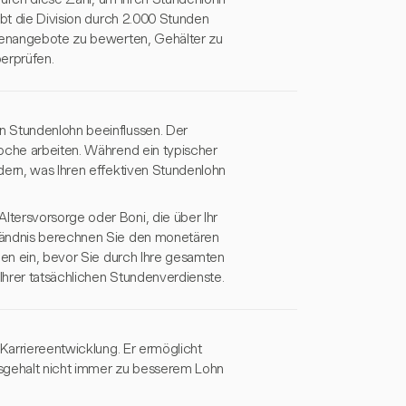
ibt die Division durch 2.000 Stunden
llenangebote zu bewerten, Gehälter zu
erprüfen.
n Stundenlohn beeinflussen. Der
Woche arbeiten. Während ein typischer
dern, was Ihren effektiven Stundenlohn
tersvorsorge oder Boni, die über Ihr
ständnis berechnen Sie den monetären
men ein, bevor Sie durch Ihre gesamten
 Ihrer tatsächlichen Stundenverdienste.
 Karriereentwicklung. Er ermöglicht
esgehalt nicht immer zu besserem Lohn