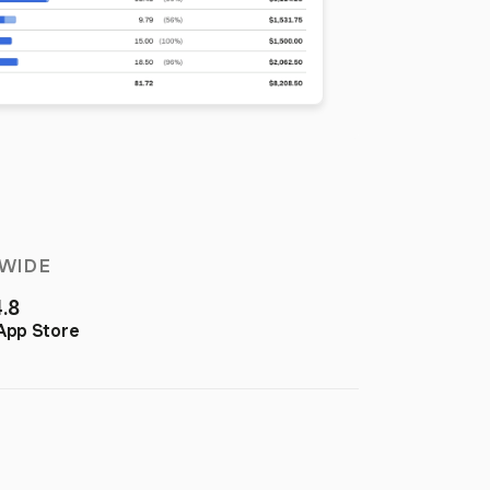
WIDE
4.8
App Store