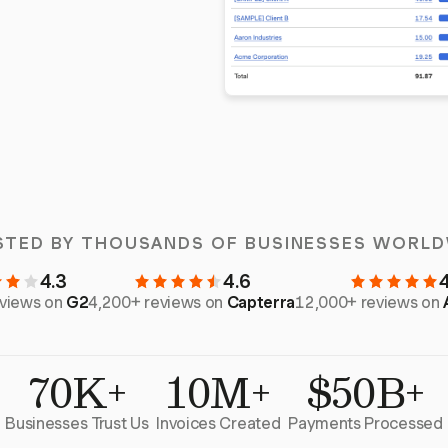
STED BY THOUSANDS OF BUSINESSES WORLD
4.3
4.6
eviews on
G2
4,200+ reviews on
Capterra
12,000+ reviews on
70K+
10M+
$50B+
Businesses Trust Us
Invoices Created
Payments Processed