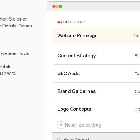
arten Sie einen
ACME CORP
e Details. Genau
Website Redesign
Ho
0 weiteren Tools
Content Strategy
Bl
blick
sen wird
SEO Audit
Te
Brand Guidelines
Co
Logo Concepts
Ini
+
Neuer Zeiteintrag
Heutiges Gesamt