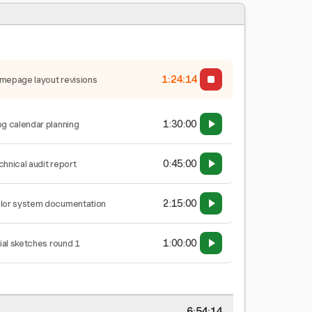
1:24:15
mepage layout revisions
1:30:00
og calendar planning
0:45:00
chnical audit report
2:15:00
lor system documentation
1:00:00
tial sketches round 1
6:54:15