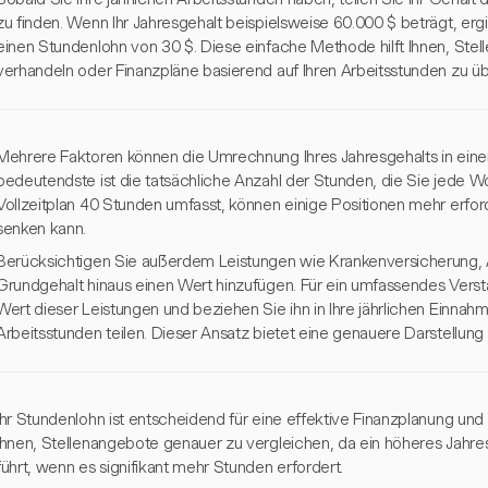
zu finden. Wenn Ihr Jahresgehalt beispielsweise 60.000 $ beträgt, erg
einen Stundenlohn von 30 $. Diese einfache Methode hilft Ihnen, Ste
verhandeln oder Finanzpläne basierend auf Ihren Arbeitsstunden zu üb
Mehrere Faktoren können die Umrechnung Ihres Jahresgehalts in eine
bedeutendste ist die tatsächliche Anzahl der Stunden, die Sie jede 
Vollzeitplan 40 Stunden umfasst, können einige Positionen mehr erfor
senken kann.
Berücksichtigen Sie außerdem Leistungen wie Krankenversicherung, Al
Grundgehalt hinaus einen Wert hinzufügen. Für ein umfassendes Ver
Wert dieser Leistungen und beziehen Sie ihn in Ihre jährlichen Einnah
Arbeitsstunden teilen. Dieser Ansatz bietet eine genauere Darstellung
Ihr Stundenlohn ist entscheidend für eine effektive Finanzplanung und
Ihnen, Stellenangebote genauer zu vergleichen, da ein höheres Jahr
führt, wenn es signifikant mehr Stunden erfordert.