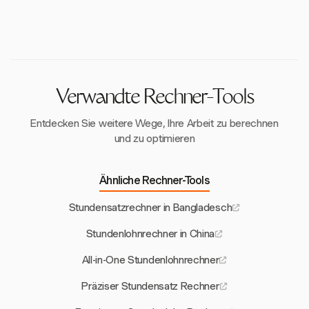
Steuerberechnungen für Griechenland. Es
alle drei Jahre für Angestellte, die den Mindestlohn
konzentriert sich darauf, Arbeitsstunden zu optimieren
erhalten, bis zu einem Maximum von 30 %. Dies
und Projekte zu verwalten.
belohnt langjährige Mitarbeiter mit höheren
Bruttogehältern.
Verwandte Rechner-Tools
Entdecken Sie weitere Wege, Ihre Arbeit zu berechnen
und zu optimieren
Ähnliche Rechner-Tools
Stundensatzrechner in Bangladesch
Stundenlohnrechner in China
All-in-One Stundenlohnrechner
Präziser Stundensatz Rechner