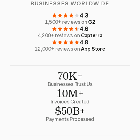
BUSINESSES WORLDWIDE
4.3
1,500+ reviews on
G2
4.6
4,200+ reviews on
Capterra
4.8
12,000+ reviews on
App Store
70K+
Businesses Trust Us
10M+
Invoices Created
$50B+
Payments Processed