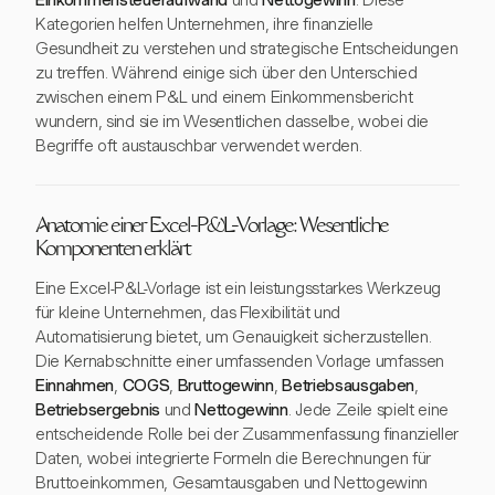
Einkommensteueraufwand
und
Nettogewinn
. Diese
Kategorien helfen Unternehmen, ihre finanzielle
Gesundheit zu verstehen und strategische Entscheidungen
zu treffen. Während einige sich über den Unterschied
zwischen einem P&L und einem Einkommensbericht
wundern, sind sie im Wesentlichen dasselbe, wobei die
Begriffe oft austauschbar verwendet werden.
Anatomie einer Excel-P&L-Vorlage: Wesentliche
Komponenten erklärt
Eine Excel-P&L-Vorlage ist ein leistungsstarkes Werkzeug
für kleine Unternehmen, das Flexibilität und
Automatisierung bietet, um Genauigkeit sicherzustellen.
Die Kernabschnitte einer umfassenden Vorlage umfassen
Einnahmen
,
COGS
,
Bruttogewinn
,
Betriebsausgaben
,
Betriebsergebnis
und
Nettogewinn
. Jede Zeile spielt eine
entscheidende Rolle bei der Zusammenfassung finanzieller
Daten, wobei integrierte Formeln die Berechnungen für
Bruttoeinkommen, Gesamtausgaben und Nettogewinn