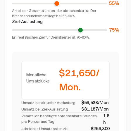
55%
Anteil der Gesamtstunden, der abrechenbar ist. Der
Branchendurchschnitt liegt bei 55–60%.
Ziel-Auslastung
75%
Ein realistisches Ziel für Dienstleister ist 70–80%.
$21,650/
Monatliche
Umsatzlücke
Mon.
$59,538/Mon.
Umsatz bei aktueller Auslastung
$81,187/Mon.
Umsatz bei Ziel-Auslastung
1.6
Zusätzlich benötigte abrechenbare Stunden
pro Person und Tag
h
$259,800
Jährliches Umsatzpotenzial