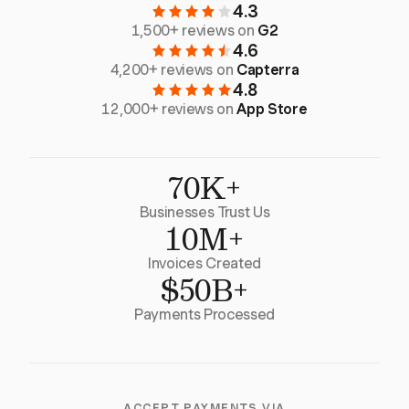
4.3
1,500+ reviews on
G2
4.6
4,200+ reviews on
Capterra
4.8
12,000+ reviews on
App Store
70K+
Businesses Trust Us
10M+
Invoices Created
$50B+
Payments Processed
ACCEPT PAYMENTS VIA