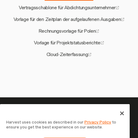
Vertragsschablone für Abdichtungsunternehmer
Vorlage für den Zeitplan der aufgelaufenen Ausgaben
Rechnungsvorlage für Polen
Vorlage für Projektstatusberichte
Cloud-Zeiterfassung
Ihre Zeit verdient es, erfasst zu
werden — starten Sie jetzt
Harvest uses cookies as described in our
Privacy Policy
to
ensure you get the best experience on our website.
Schließen Sie sich über 70.000 Unternehmen an, die mit