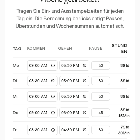
Woche gearbeitet?
Tragen Sie Ein- und Ausstempelzeiten für jeden
Tag ein. Die Berechnung berücksichtigt Pausen,
Überstunden und Wochensummen automatisch.
STUND
KOMMEN
GEHEN
PAUSE
TAG
EN
Mo
8Std
Di
8Std
Mi
8Std
8Std
Do
15Min
7Std
Fr
30Min