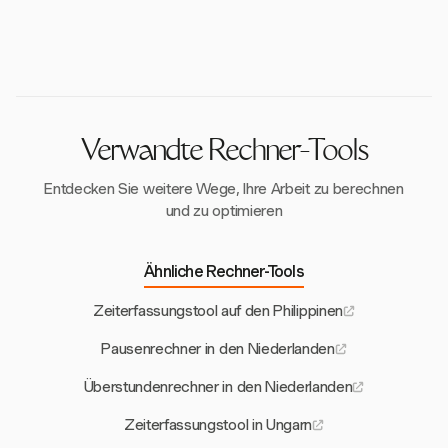
eine genaue Lohnabrechnung widerspiegeln.
Die Urlaubsvergütung in den Niederlanden beträgt
an Urlaubstagen pro Jahr. Viele Arbeitgeber bieten
mindestens 8 % des Bruttogehalts eines Mitarbeiters,
mehr als das gesetzliche Minimum, typischerweise
einschließlich Überstunden und Provisionen. Sie wird
etwa 25 Tage für Vollzeitbeschäftigte.
in der Regel jährlich, oft im Mai oder Juni, ausgezahlt
und ist gesetzlich vorgeschrieben.
Verwandte Rechner-Tools
Entdecken Sie weitere Wege, Ihre Arbeit zu berechnen
und zu optimieren
Ähnliche Rechner-Tools
Zeiterfassungstool auf den Philippinen
Pausenrechner in den Niederlanden
Überstundenrechner in den Niederlanden
Zeiterfassungstool in Ungarn