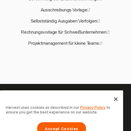
Ausschreibungs-Vorlage
Selbstständig Ausgaben Verfolgen
Rechnungsvorlage für Schweißunternehmen
Projektmanagement für kleine Teams
Ihre Zeit verdient es, erfasst zu
werden — starten Sie jetzt
Harvest uses cookies as described in our
Privacy Policy
to
ensure you get the best experience on our website.
Schließen Sie sich über 70.000 Unternehmen an, die mit
Harvest Zeit erfassen, Kunden abrechnen und schneller
Accept Cookies
bezahlt werden. Kostenlos testen, in 30 Sekunden