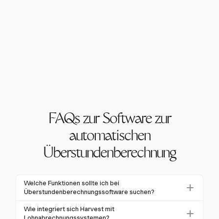
FAQs zur Software zur
automatischen
Überstundenberechnung
Welche Funktionen sollte ich bei
Überstundenberechnungssoftware suchen?
Suchen Sie nach Software, die automatisierte
Wie integriert sich Harvest mit
Zeiterfassung, anpassbare Überstundenregeln,
Lohnabrechnungssystemen?