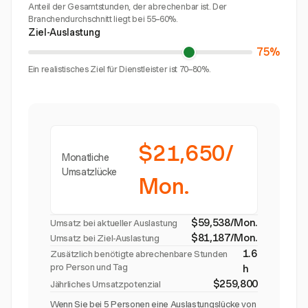
Anteil der Gesamtstunden, der abrechenbar ist. Der
Branchendurchschnitt liegt bei 55–60%.
Ziel-Auslastung
75%
Ein realistisches Ziel für Dienstleister ist 70–80%.
$21,650/
Monatliche
Umsatzlücke
Mon.
$59,538/Mon.
Umsatz bei aktueller Auslastung
$81,187/Mon.
Umsatz bei Ziel-Auslastung
1.6
Zusätzlich benötigte abrechenbare Stunden
pro Person und Tag
h
$259,800
Jährliches Umsatzpotenzial
Wenn Sie bei 5 Personen eine Auslastungslücke von