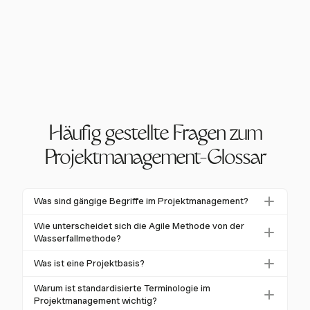
Häufig gestellte Fragen zum
Projektmanagement-Glossar
Was sind gängige Begriffe im Projektmanagement?
Gängige Begriffe im Projektmanagement sind "Basis",
Wie unterscheidet sich die Agile Methode von der
"Stakeholder", "Liefergegenstand", "Umfang" und
Wasserfallmethode?
"Akzeptanzkriterien". Das Verständnis dieser Begriffe
Agile ist iterativ und flexibel, was schnelle
Was ist eine Projektbasis?
hilft, klare Kommunikation und Projekterfolg
Anpassungen ermöglicht, während Wasserfall linear
sicherzustellen.
Eine Projektbasis ist der genehmigte Ausgangspunkt
und sequenziell ist, am besten für Projekte mit
Warum ist standardisierte Terminologie im
für den Umfang, den Zeitplan und das Budget eines
Projektmanagement wichtig?
stabilen Anforderungen. Agile ist in der