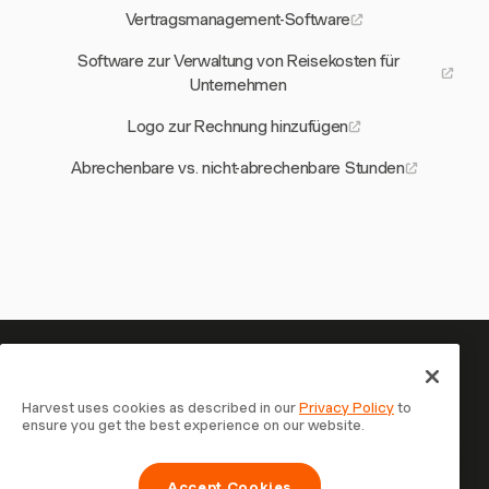
Vertragsmanagement-Software
Software zur Verwaltung von Reisekosten für
Unternehmen
Logo zur Rechnung hinzufügen
Abrechenbare vs. nicht-abrechenbare Stunden
Ihre Zeit verdient es, erfasst zu
werden — starten Sie jetzt
Harvest uses cookies as described in our
Privacy Policy
to
ensure you get the best experience on our website.
Schließen Sie sich über 70.000 Unternehmen an, die mit
Harvest Zeit erfassen, Kunden abrechnen und schneller
Accept Cookies