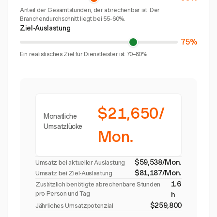
Anteil der Gesamtstunden, der abrechenbar ist. Der
Branchendurchschnitt liegt bei 55–60%.
Ziel-Auslastung
75%
Ein realistisches Ziel für Dienstleister ist 70–80%.
$21,650/
Monatliche
Umsatzlücke
Mon.
$59,538/Mon.
Umsatz bei aktueller Auslastung
$81,187/Mon.
Umsatz bei Ziel-Auslastung
1.6
Zusätzlich benötigte abrechenbare Stunden
pro Person und Tag
h
$259,800
Jährliches Umsatzpotenzial