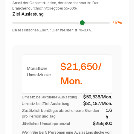
Anteil der Gesamtstunden, der abrechenbar ist. Der
Branchendurchschnitt liegt bei 55–60%.
Ziel-Auslastung
75%
Ein realistisches Ziel für Dienstleister ist 70–80%.
$21,650/
Monatliche
Umsatzlücke
Mon.
$59,538/Mon.
Umsatz bei aktueller Auslastung
$81,187/Mon.
Umsatz bei Ziel-Auslastung
1.6
Zusätzlich benötigte abrechenbare Stunden
pro Person und Tag
h
$259,800
Jährliches Umsatzpotenzial
Wenn Sie bei 5 Personen eine Auslastungslücke von