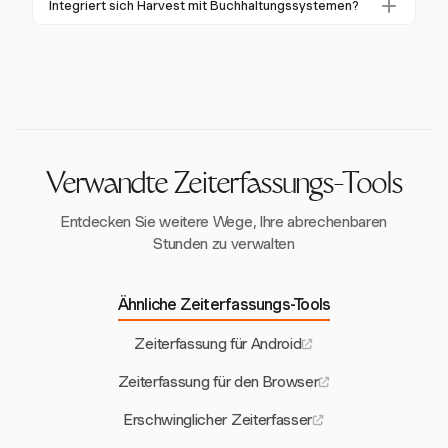
Integriert sich Harvest mit Buchhaltungssystemen?
gewährleisten genaue Arbeitszeiterfassungen und
proaktive Entscheidungen zu treffen, potenzielle
verfolgen die Standorte der Mitarbeiter.
Ja, Harvest integriert sich mit gängigen
Verzögerungen zu identifizieren und die
Buchhaltungssystemen wie QuickBooks und Xero,
Kommunikation mit Generalunternehmern zu
was die Zahlungsprozesse optimiert und den
verbessern. Diese Transparenz verbessert das
Verwaltungsaufwand reduziert.
Projektmanagement und die Effizienz.
Verwandte Zeiterfassungs-Tools
Entdecken Sie weitere Wege, Ihre abrechenbaren
Stunden zu verwalten
Ähnliche Zeiterfassungs-Tools
Zeiterfassung für Android
Zeiterfassung für den Browser
Erschwinglicher Zeiterfasser