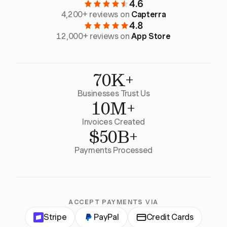
4.6
4,200+ reviews on
Capterra
4.8
12,000+ reviews on
App Store
70K+
Businesses Trust Us
10M+
Invoices Created
$50B+
Payments Processed
ACCEPT PAYMENTS VIA
Stripe
PayPal
Credit Cards