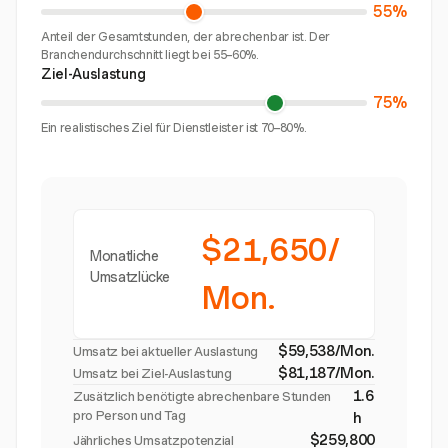
55%
Anteil der Gesamtstunden, der abrechenbar ist. Der
Branchendurchschnitt liegt bei 55–60%.
Ziel-Auslastung
75%
Ein realistisches Ziel für Dienstleister ist 70–80%.
$21,650/
Monatliche
Umsatzlücke
Mon.
$59,538/Mon.
Umsatz bei aktueller Auslastung
$81,187/Mon.
Umsatz bei Ziel-Auslastung
1.6
Zusätzlich benötigte abrechenbare Stunden
pro Person und Tag
h
$259,800
Jährliches Umsatzpotenzial