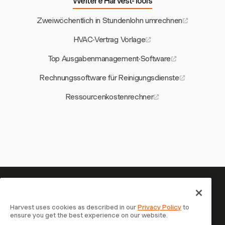
Weitere Harvest-Tools
Zweiwöchentlich in Stundenlohn umrechnen
HVAC-Vertrag Vorlage
Top Ausgabenmanagement-Software
Rechnungssoftware für Reinigungsdienste
Ressourcenkostenrechner
Ihre Zeit verdient es, erfasst zu
werden — starten Sie jetzt
Harvest uses cookies as described in our
Privacy Policy
to
ensure you get the best experience on our website.
Schließen Sie sich über 70.000 Unternehmen an, die mit