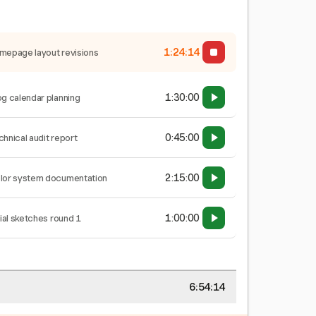
1:24:15
mepage layout revisions
1:30:00
og calendar planning
0:45:00
chnical audit report
2:15:00
lor system documentation
1:00:00
tial sketches round 1
6:54:15