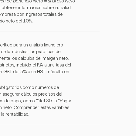
en de Beneficio Neto = (Ingreso Neto
n obtener información sobre su salud
 empresa con ingresos totales de
io neto del 10%.
ítico para un análisis financiero
e la industria, las prácticas de
amente los cálculos del margen neto.
rictos, incluido el IVA a una tasa del
n GST del 5% o un HST más alto en
 obligatorios como números de
n asegurar cálculos precisos del
nos de pago, como "Net 30" o "Pagar
en neto. Comprender estas variables
la rentabilidad.