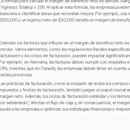
La fórmula para calcular el margen de beneficio neto es sencilla:
Marg
/ Ingresos Totales) x 100
. Al aplicar esta fórmula, las empresas puede
financiera e identificar áreas que necesitan mejora. Por ejemplo, una
$500,000 y un ingreso neto de $50,000 tendría un margen de benefic
Entender los factores que influyen en el margen de beneficio neto es cr
preciso. Varios elementos, como las regulaciones fiscales específicas d
facturación y los ciclos de facturación, pueden impactar significativ
Por ejemplo, en Alemania, las facturas deben cumplir con requisitos est
19%, mientras que en Canadá, las empresas deben tener en cuenta u
ciertas provincias.
Las prácticas de facturación, como la inclusión de todos los campos
impuestos y fechas de facturación, también juegan un papel crucial e
margen neto. Además, los ciclos de facturación estándar y los térmi
por adelantado", afectan el flujo de caja y, en consecuencia, el marg
ayuda a las empresas a optimizar sus estrategias financieras y mejorar 