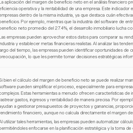
La aplicación del margen de beneficio neto en el análisis financiero p
eficiencia operativa y la rentabilidad de una empresa. Este indicador e
empresas dentro de la misma industria, ya que destaca cuán efectiva
beneficios. Por ejemplo, mientras que la industria del software de en
beneficio neto promedio del 27.4%, el desarrollo inmobiliario lucha 
Las empresas pueden aprovechar estos datos para comparar su rendi
industria y establecer metas financieras realistas. Al analizar las tend
largo del tiempo, las empresas pueden identificar oportunidades de c
preocupación, lo que les permite tomar decisiones estratégicas info
Si bien el cálculo del margen de beneficio neto se puede realizar ma
software pueden simplificar el proceso, especialmente para empresa
complejos. Estas herramientas a menudo ofrecen características de 
rastrear gastos, ingresos y rentabilidad de manera precisa. Por ejem
ayudan a gestionar presupuestos de proyectos y ganancias, proporci
rendimiento financiero, aunque no calcula directamente el margen de
Al utilizar tales herramientas, las empresas pueden automatizar cálculo
permitiéndoles enfocarse en la planificación estratégica y la toma d