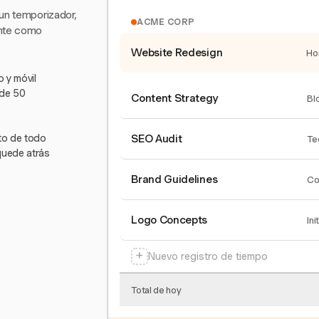
 un temporizador,
ACME CORP
ente como
Website Redesign
Ho
 y móvil
 de 50
Content Strategy
Bl
nto de todo
SEO Audit
Te
quede atrás
Brand Guidelines
Co
Logo Concepts
Ini
+
Nuevo registro de tiempo
Total de hoy