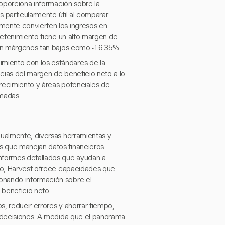
roporciona información sobre la
s particularmente útil al comparar
mente convierten los ingresos en
tretenimiento tiene un alto margen de
con márgenes tan bajos como -16.35%.
miento con los estándares de la
encias del margen de beneficio neto a lo
recimiento y áreas potenciales de
rmadas.
nualmente, diversas herramientas y
s que manejan datos financieros
informes detallados que ayudan a
plo, Harvest ofrece capacidades que
onando información sobre el
 beneficio neto.
s, reducir errores y ahorrar tiempo,
e decisiones. A medida que el panorama