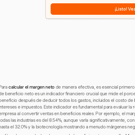
¡Listo! V
Para
calcular el margen neto
de manera efectiva, es esencial primero
de beneficio neto es un indicador financiero crucial que mide el po
beneficio después de deducir todos los gastos, incluidos el costo de
intereses e impuestos. Este indicador es fundamental para evaluar la r
empresa al convertir ventas en beneficios reales. Por ejemplo, el m
todas las industrias es del 8.54%, aunque varía significativamente, 
hasta el 32.0% y la biotecnología mostrando a menudo márgenes neg