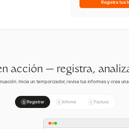
Registra tus 
en acción — registra, analiz
nuación. Inicia un temporizador, revisa tus informes y crea una 
Registrar
Informe
Factura
1
2
3