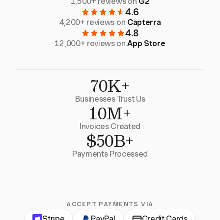
1,500+ reviews on
G2
4.6
4,200+ reviews on
Capterra
4.8
12,000+ reviews on
App Store
70K+
Businesses Trust Us
10M+
Invoices Created
$50B+
Payments Processed
ACCEPT PAYMENTS VIA
Stripe
PayPal
Credit Cards